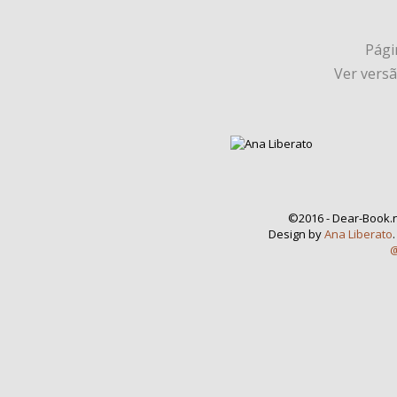
Págin
Ver vers
©2016 - Dear-Book.n
Design by
Ana Liberato
@