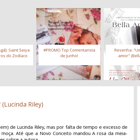
gá]: Saint Seiya
#PROMO Top Comentarista
Resenha: "Um
iros do Zodíaco
de Junho!
amor" (Bell
 (Lucinda Riley)
 bem) de Lucinda Riley, mas por falta de tempo e excesso de
pra moça. Até que a Novo Conceito mandou A rosa da meia-
ões sobre a autora.