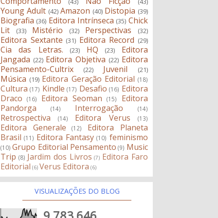
Comportamento
Não Ficção
(43)
(43)
Young Adult
Amazon
Distopia
(42)
(40)
(39)
Biografia
Editora Intrínseca
Chick
(36)
(35)
Lit
Mistério
Perspectivas
(33)
(32)
(32)
Editora Sextante
Editora Record
(31)
(29)
Cia das Letras.
HQ
Editora
(23)
(23)
Jangada
Editora Objetiva
Editora
(22)
(22)
Pensamento-Cultrix
Juvenil
(22)
(21)
Música
Editora Geração Editorial
(19)
(18)
Cultura
Kindle
Desafio
Editora
(17)
(17)
(16)
Draco
Editora Seoman
Editora
(16)
(15)
Pandorga
Interrogação
(14)
(14)
Retrospectiva
Editora Verus
(14)
(13)
Editora Generale
Editora Planeta
(12)
Brasil
Editora Fantasy
feminismo
(11)
(10)
Grupo Editorial Pensamento
Music
(10)
(9)
Trip
Jardim dos Livros
Editora Faro
(8)
(7)
Editorial
Verus Editora
(6)
(6)
VISUALIZAÇÕES DO BLOG
9,783,646