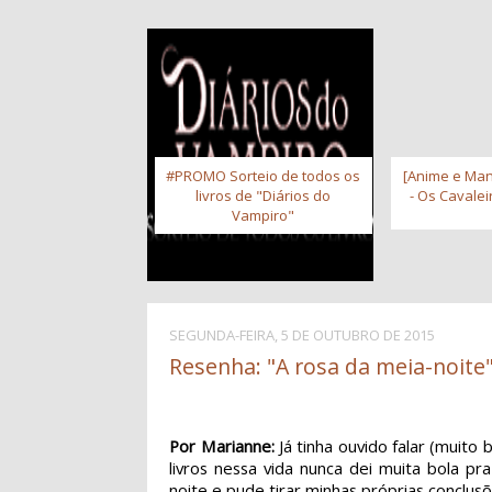
#PROMO Sorteio de todos os
[Anime e Man
livros de "Diários do
- Os Cavale
Vampiro"
SEGUNDA-FEIRA, 5 DE OUTUBRO DE 2015
Resenha: "A rosa da meia-noite"
Por Marianne:
Já tinha ouvido falar (muito
livros nessa vida nunca dei muita bola 
noite e pude tirar minhas próprias conclus