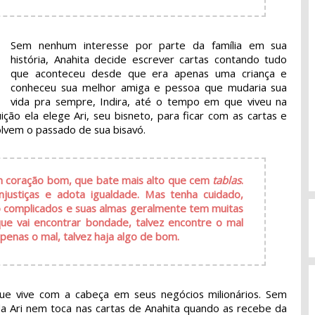
Sem nenhum interesse por parte da família em sua
história, Anahita decide escrever cartas contando tudo
que aconteceu desde que era apenas uma criança e
conheceu sua melhor amiga e pessoa que mudaria sua
vida pra sempre, Indira, até o tempo em que viveu na
ição ela elege Ari, seu bisneto, para ficar com as cartas e
olvem o passado de sua bisavó.
m coração bom, que bate mais alto que cem
tablas
.
justiças e adota igualdade. Mas tenha cuidado,
o complicados e suas almas geralmente tem muitas
ue vai encontrar bondade, talvez encontre o mal
enas o mal, talvez haja algo de bom.
e vive com a cabeça em seus negócios milionários. Sem
da Ari nem toca nas cartas de Anahita quando as recebe da