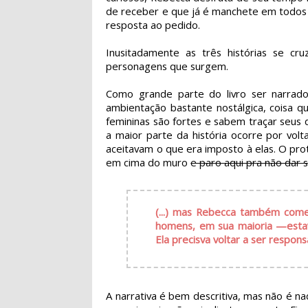
de receber e que já é manchete em todos 
resposta ao pedido.
Inusitadamente as três histórias se cr
personagens que surgem.
Como grande parte do livro ser narrado
ambientação bastante nostálgica, coisa 
femininas são fortes e sabem traçar seus 
a maior parte da história ocorre por vol
aceitavam o que era imposto à elas. O pro
em cima do muro
e paro aqui pra não dar s
(...) mas Rebecca também com
homens, em sua maioria —estav
Ela precisva voltar a ser respo
A narrativa é bem descritiva, mas não é n