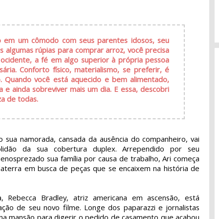
ndo em um cômodo com seus parentes idosos, seu
s algumas rúpias para comprar arroz, você precisa
 ocidente, a fé em algo superior à própria pessoa
ária. Conforto físico, materialismo, se preferir, é
eio. Quando você está aquecido e bem alimentado,
 e ainda sobreviver mais um dia. E essa, descobri
a de todas.
do sua namorada, cansada da ausência do companheiro, vai
idão da sua cobertura duplex. Arrependido por seu
osprezado sua família por causa de trabalho, Ari começa
nglaterra em busca de peças que se encaixem na história de
ra, Rebecca Bradley, atriz americana em ascensão, está
ão de seu novo filme. Longe dos paparazzi e jornalistas
 na mansão para digerir o pedido de casamento que acabou