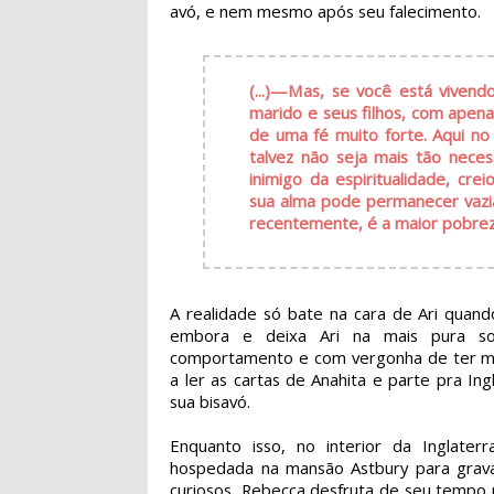
avó, e nem mesmo após seu falecimento.
(...)—Mas, se você está vive
marido e seus filhos, com apena
de uma fé muito forte. Aqui no
talvez não seja mais tão necess
inimigo da espiritualidade, cr
sua alma pode permanecer vazia
recentemente, é a maior pobrez
A realidade só bate na cara de Ari quan
embora e deixa Ari na mais pura sol
comportamento e com vergonha de ter men
a ler as cartas de Anahita e parte pra I
sua bisavó.
Enquanto isso, no interior da Inglater
hospedada na mansão Astbury para gravaç
curiosos, Rebecca desfruta de seu tempo