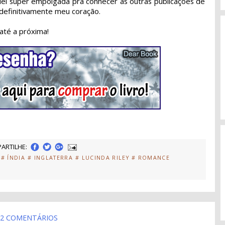
quei super empolgada pra conhecer as outras publicações de
 definitivamente meu coração.
até a próxima!
ARTILHE:
# ÍNDIA
# INGLATERRA
# LUCINDA RILEY
# ROMANCE
2 COMENTÁRIOS