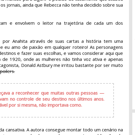
os jornais, ainda que Rebecca não tenha decidido sobre sua
uzam e envolvem o leitor na trajetória de cada um dos
 por Anahita através de suas cartas a história tem uma
que eu amo de paixão em qualquer roteiro! As personagens
destinos e fazer suas escolhas, e vamos considerar aqui que
ta de 1920, onde as mulheres não tinha voz ativa e apenas
tagonista, Donald Astbury me irritou bastante por ser muito
poilers.
eçava a reconhecer que muitas outras pessoas —
am no controle de seu destino nos últimos anos.
nsável por si mesma, não importava como.
ada cansativa. A autora consegue montar todo um cenário na