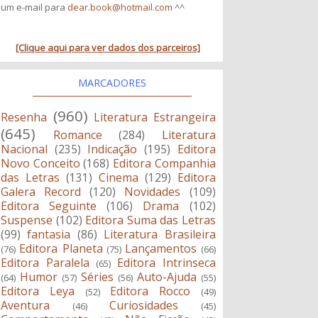
um e-mail para
dear.book@hotmail.com
^^
[Clique aqui para ver dados dos parceiros]
MARCADORES
(960)
Resenha
Literatura Estrangeira
(645)
Romance
(284)
Literatura
Nacional
(235)
Indicação
(195)
Editora
Novo Conceito
(168)
Editora Companhia
das Letras
(131)
Cinema
(129)
Editora
Galera Record
(120)
Novidades
(109)
Editora Seguinte
(106)
Drama
(102)
Suspense
(102)
Editora Suma das Letras
(99)
fantasia
(86)
Literatura Brasileira
Editora Planeta
Lançamentos
(76)
(75)
(66)
Editora Paralela
Editora Intrinseca
(65)
Humor
Séries
Auto-Ajuda
(64)
(57)
(56)
(55)
Editora Leya
Editora Rocco
(52)
(49)
Aventura
Curiosidades
(46)
(45)