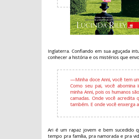
Inglaterra. Confiando em sua aguçada intu
conhecer a história e os mistérios que env
—
Minha doce Anni, você tem u
Como seu pai, você abomina in
minha Anni, pois os humanos sã
camadas. Onde você acredita q
também. E onde você enxerga ap
Ari é um rapaz jovem e bem sucedido qu
tempo pra família, pra namorada e pra vi