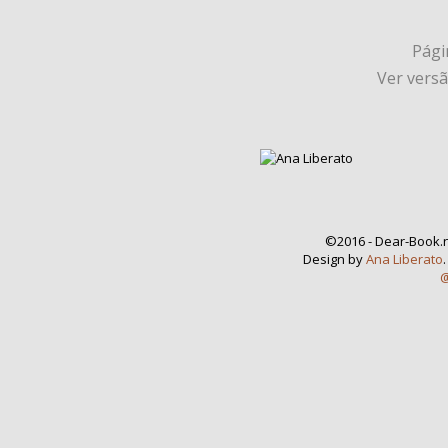
Págin
Ver vers
©2016 - Dear-Book.n
Design by
Ana Liberato
@