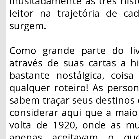
Inusitadamente as três his
leitor na trajetória de 
surgem.
Como grande parte do liv
através de suas cartas a 
bastante nostálgica, coi
qualquer roteiro! As perso
sabem traçar seus destinos 
considerar aqui que a maior
volta de 1920, onde as mu
apenas aceitavam o qu