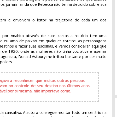
os jornais, ainda que Rebecca não tenha decidido sobre sua
uzam e envolvem o leitor na trajetória de cada um dos
 por Anahita através de suas cartas a história tem uma
que eu amo de paixão em qualquer roteiro! As personagens
destinos e fazer suas escolhas, e vamos considerar aqui que
ta de 1920, onde as mulheres não tinha voz ativa e apenas
tagonista, Donald Astbury me irritou bastante por ser muito
poilers.
eçava a reconhecer que muitas outras pessoas —
am no controle de seu destino nos últimos anos.
nsável por si mesma, não importava como.
ada cansativa. A autora consegue montar todo um cenário na