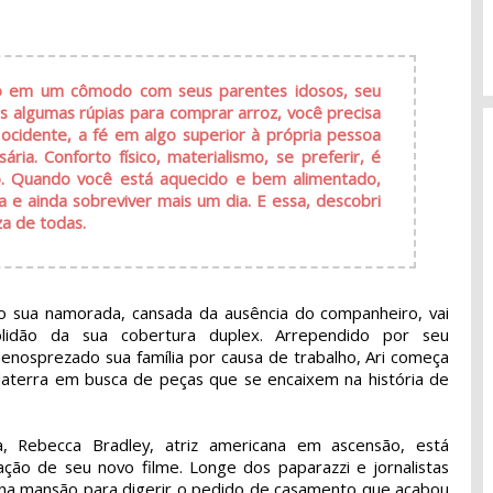
ndo em um cômodo com seus parentes idosos, seu
s algumas rúpias para comprar arroz, você precisa
 ocidente, a fé em algo superior à própria pessoa
ária. Conforto físico, materialismo, se preferir, é
eio. Quando você está aquecido e bem alimentado,
 e ainda sobreviver mais um dia. E essa, descobri
a de todas.
do sua namorada, cansada da ausência do companheiro, vai
idão da sua cobertura duplex. Arrependido por seu
osprezado sua família por causa de trabalho, Ari começa
nglaterra em busca de peças que se encaixem na história de
ra, Rebecca Bradley, atriz americana em ascensão, está
ão de seu novo filme. Longe dos paparazzi e jornalistas
 na mansão para digerir o pedido de casamento que acabou