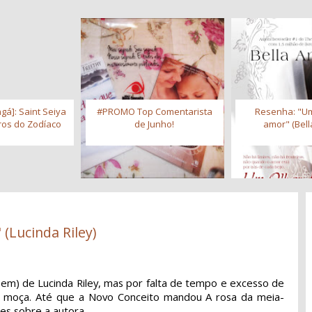
gá]: Saint Seiya
#PROMO Top Comentarista
Resenha: "Um
iros do Zodíaco
de Junho!
amor" (Bell
 (Lucinda Riley)
 bem) de Lucinda Riley, mas por falta de tempo e excesso de
pra moça. Até que a Novo Conceito mandou A rosa da meia-
ões sobre a autora.