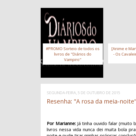
#PROMO Sorteio de todos os
[Anime e Man
livros de "Diários do
- Os Cavale
Vampiro"
SEGUNDA-FEIRA, 5 DE OUTUBRO DE 2015
Resenha: "A rosa da meia-noite"
Por Marianne:
Já tinha ouvido falar (muito
livros nessa vida nunca dei muita bola 
noite e pude tirar minhas próprias conclus