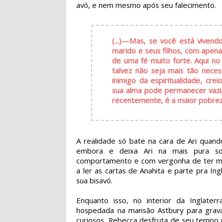
avó, e nem mesmo após seu falecimento.
(...)—Mas, se você está vive
marido e seus filhos, com apena
de uma fé muito forte. Aqui no
talvez não seja mais tão necess
inimigo da espiritualidade, cr
sua alma pode permanecer vazia
recentemente, é a maior pobrez
A realidade só bate na cara de Ari quan
embora e deixa Ari na mais pura sol
comportamento e com vergonha de ter men
a ler as cartas de Anahita e parte pra I
sua bisavó.
Enquanto isso, no interior da Inglater
hospedada na mansão Astbury para gravaç
curiosos, Rebecca desfruta de seu tempo