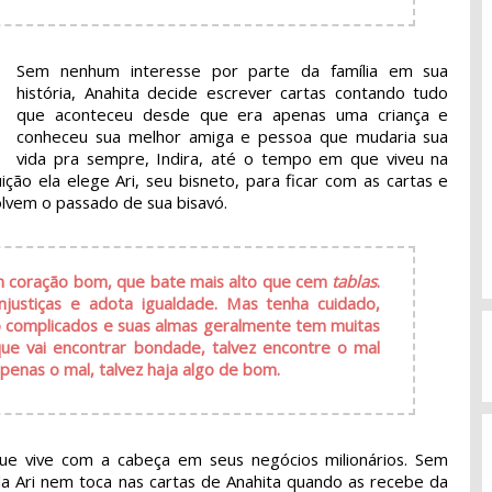
Sem nenhum interesse por parte da família em sua
história, Anahita decide escrever cartas contando tudo
que aconteceu desde que era apenas uma criança e
conheceu sua melhor amiga e pessoa que mudaria sua
vida pra sempre, Indira, até o tempo em que viveu na
ição ela elege Ari, seu bisneto, para ficar com as cartas e
olvem o passado de sua bisavó.
m coração bom, que bate mais alto que cem
tablas
.
justiças e adota igualdade. Mas tenha cuidado,
o complicados e suas almas geralmente tem muitas
ue vai encontrar bondade, talvez encontre o mal
enas o mal, talvez haja algo de bom.
e vive com a cabeça em seus negócios milionários. Sem
da Ari nem toca nas cartas de Anahita quando as recebe da