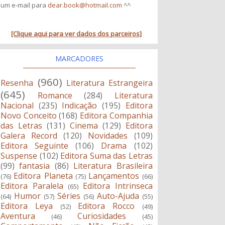
um e-mail para
dear.book@hotmail.com
^^
[Clique aqui para ver dados dos parceiros]
MARCADORES
(960)
Resenha
Literatura Estrangeira
(645)
Romance
(284)
Literatura
Nacional
(235)
Indicação
(195)
Editora
Novo Conceito
(168)
Editora Companhia
das Letras
(131)
Cinema
(129)
Editora
Galera Record
(120)
Novidades
(109)
Editora Seguinte
(106)
Drama
(102)
Suspense
(102)
Editora Suma das Letras
(99)
fantasia
(86)
Literatura Brasileira
Editora Planeta
Lançamentos
(76)
(75)
(66)
Editora Paralela
Editora Intrinseca
(65)
Humor
Séries
Auto-Ajuda
(64)
(57)
(56)
(55)
Editora Leya
Editora Rocco
(52)
(49)
Aventura
Curiosidades
(46)
(45)