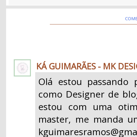
COME
KÁ GUIMARÃES - MK DESI
Olá estou passando 
como Designer de blogs
estou com uma oti
master, me manda um
kguimaresramos@gmai