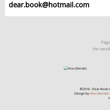
dear.book@hotmail.com
Págin
Ver vers
©2016 - Dear-Book.n
Design by
Ana Liberato
@