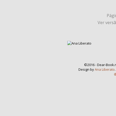
Págin
Ver vers
©2016 - Dear-Book.n
Design by
Ana Liberato
@