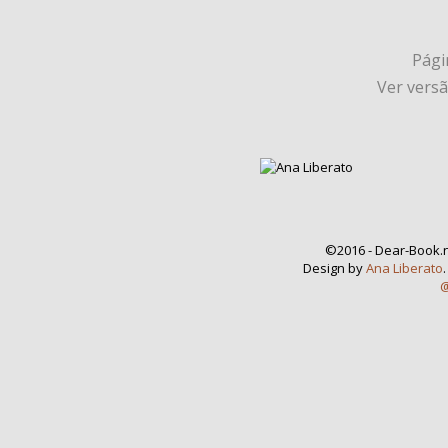
Págin
Ver vers
©2016 - Dear-Book.n
Design by
Ana Liberato
@