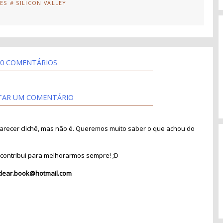
IES
# SILICON VALLEY
0 COMENTÁRIOS
TAR UM COMENTÁRIO
recer clichê, mas não é. Queremos muito saber o que achou do
contribui para melhorarmos sempre! ;D
dear.book@hotmail.com