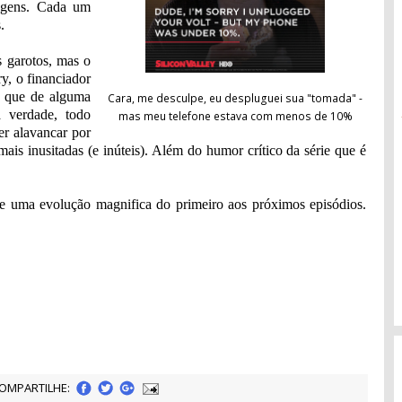
nagens. Cada um
.
s garotos, mas o
, o financiador
 que de alguma
Cara, me desculpe, eu despluguei sua "tomada" -
a verdade, todo
mas meu telefone estava com menos de 10%
r alavancar por
mais inusitadas (e inúteis). Além do humor crítico da série que é
rre uma evolução magnifica do primeiro aos próximos episódios.
OMPARTILHE: