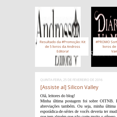
Resultado da #Promoção: Kit
#PROMO Sort
de 5 livros da Andross
livros de
Editora!
Vam
QUINTA-FEIRA, 25 DE FEVEREIRO DE 2016
[Assiste aí] Silicon Valley
Olá, leitores do blog!
Minha última postagem foi sobre OITNB. E
abreviações também. Ou seja, minha última 
esporádica-de-séries de vocês deveria ter mud
que tem alguém que não curte muito o gênero.