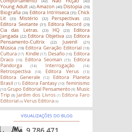
Comportamento
Não Ficção
(43)
(43)
Young Adult
Amazon
Distopia
(42)
(40)
(39)
Biografia
Editora Intrínseca
Chick
(36)
(35)
Lit
Mistério
Perspectivas
(33)
(32)
(32)
Editora Sextante
Editora Record
(31)
(29)
Cia das Letras.
HQ
Editora
(23)
(23)
Jangada
Editora Objetiva
Editora
(22)
(22)
Pensamento-Cultrix
Juvenil
(22)
(21)
Música
Editora Geração Editorial
(19)
(18)
Cultura
Kindle
Desafio
Editora
(17)
(17)
(16)
Draco
Editora Seoman
Editora
(16)
(15)
Pandorga
Interrogação
(14)
(14)
Retrospectiva
Editora Verus
(14)
(13)
Editora Generale
Editora Planeta
(12)
Brasil
Editora Fantasy
feminismo
(11)
(10)
Grupo Editorial Pensamento
Music
(10)
(9)
Trip
Jardim dos Livros
Editora Faro
(8)
(7)
Editorial
Verus Editora
(6)
(6)
VISUALIZAÇÕES DO BLOG
9,786,471