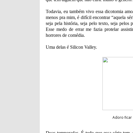
Todavia, eu também vivo essa dicotomia amo/
menos pra mim, é difícil encontrar “aquela s
seja pela história, seja pelo texto, seja pel
Esse medo de errar me fazia protelar assist
horrores de comédia.
Uma delas é Silicon Valley.
Adoro fica
Duas temporadas. É tudo que essa série tem.