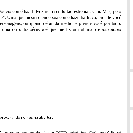
odeio comédia. Talvez nem sendo tão estrema assim. Mas, pelo
érie”. Uma que mesmo tendo sua comediazinha fraca, prende você
os personagens, ou quando é ainda melhor e prende você por tudo.
ir uma ou outra série, até que me fiz um ultimato e
maratonei
r procurando nomes na abertura
 A primeira temporada só tem OITO episódios. Cada episódio só