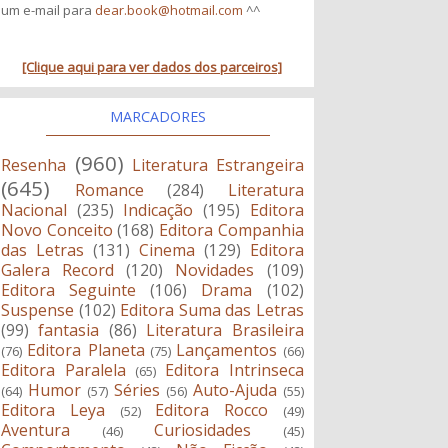
um e-mail para
dear.book@hotmail.com
^^
[Clique aqui para ver dados dos parceiros]
MARCADORES
(960)
Resenha
Literatura Estrangeira
(645)
Romance
(284)
Literatura
Nacional
(235)
Indicação
(195)
Editora
Novo Conceito
(168)
Editora Companhia
das Letras
(131)
Cinema
(129)
Editora
Galera Record
(120)
Novidades
(109)
Editora Seguinte
(106)
Drama
(102)
Suspense
(102)
Editora Suma das Letras
(99)
fantasia
(86)
Literatura Brasileira
Editora Planeta
Lançamentos
(76)
(75)
(66)
Editora Paralela
Editora Intrinseca
(65)
Humor
Séries
Auto-Ajuda
(64)
(57)
(56)
(55)
Editora Leya
Editora Rocco
(52)
(49)
Aventura
Curiosidades
(46)
(45)