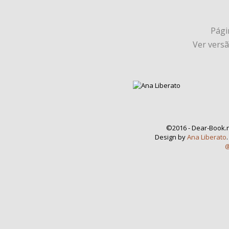
Págin
Ver vers
©2016 - Dear-Book.n
Design by
Ana Liberato
@