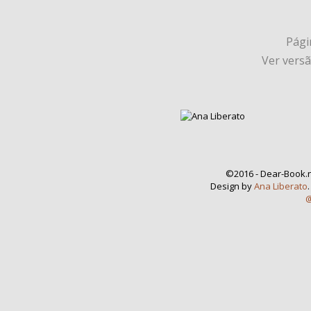
Págin
Ver vers
©2016 - Dear-Book.n
Design by
Ana Liberato
@