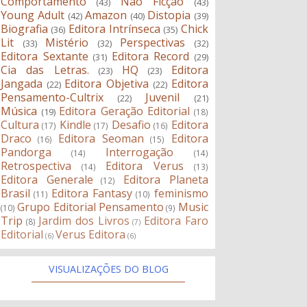
Comportamento
Não Ficção
(43)
(43)
Young Adult
Amazon
Distopia
(42)
(40)
(39)
Biografia
Editora Intrínseca
Chick
(36)
(35)
Lit
Mistério
Perspectivas
(33)
(32)
(32)
Editora Sextante
Editora Record
(31)
(29)
Cia das Letras.
HQ
Editora
(23)
(23)
Jangada
Editora Objetiva
Editora
(22)
(22)
Pensamento-Cultrix
Juvenil
(22)
(21)
Música
Editora Geração Editorial
(19)
(18)
Cultura
Kindle
Desafio
Editora
(17)
(17)
(16)
Draco
Editora Seoman
Editora
(16)
(15)
Pandorga
Interrogação
(14)
(14)
Retrospectiva
Editora Verus
(14)
(13)
Editora Generale
Editora Planeta
(12)
Brasil
Editora Fantasy
feminismo
(11)
(10)
Grupo Editorial Pensamento
Music
(10)
(9)
Trip
Jardim dos Livros
Editora Faro
(8)
(7)
Editorial
Verus Editora
(6)
(6)
VISUALIZAÇÕES DO BLOG