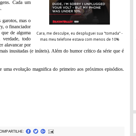
nagens. Cada um
.
s garotos, mas o
, o financiador
 que de alguma
Cara, me desculpe, eu despluguei sua "tomada" -
a verdade, todo
mas meu telefone estava com menos de 10%
r alavancar por
mais inusitadas (e inúteis). Além do humor crítico da série que é
rre uma evolução magnifica do primeiro aos próximos episódios.
OMPARTILHE: