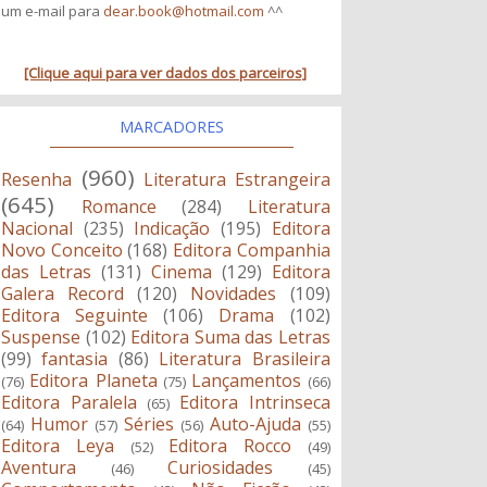
um e-mail para
dear.book@hotmail.com
^^
[Clique aqui para ver dados dos parceiros]
MARCADORES
(960)
Resenha
Literatura Estrangeira
(645)
Romance
(284)
Literatura
Nacional
(235)
Indicação
(195)
Editora
Novo Conceito
(168)
Editora Companhia
das Letras
(131)
Cinema
(129)
Editora
Galera Record
(120)
Novidades
(109)
Editora Seguinte
(106)
Drama
(102)
Suspense
(102)
Editora Suma das Letras
(99)
fantasia
(86)
Literatura Brasileira
Editora Planeta
Lançamentos
(76)
(75)
(66)
Editora Paralela
Editora Intrinseca
(65)
Humor
Séries
Auto-Ajuda
(64)
(57)
(56)
(55)
Editora Leya
Editora Rocco
(52)
(49)
Aventura
Curiosidades
(46)
(45)