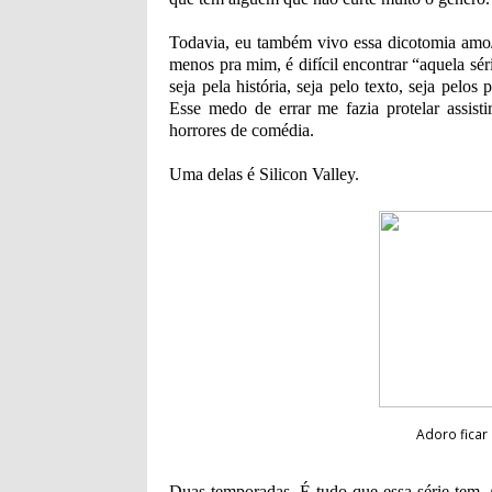
Todavia, eu também vivo essa dicotomia amo/
menos pra mim, é difícil encontrar “aquela s
seja pela história, seja pelo texto, seja pel
Esse medo de errar me fazia protelar assist
horrores de comédia.
Uma delas é Silicon Valley.
Adoro fica
Duas temporadas. É tudo que essa série tem.