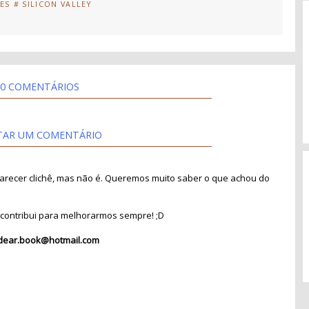
IES
# SILICON VALLEY
0 COMENTÁRIOS
TAR UM COMENTÁRIO
recer clichê, mas não é. Queremos muito saber o que achou do
contribui para melhorarmos sempre! ;D
dear.book@hotmail.com