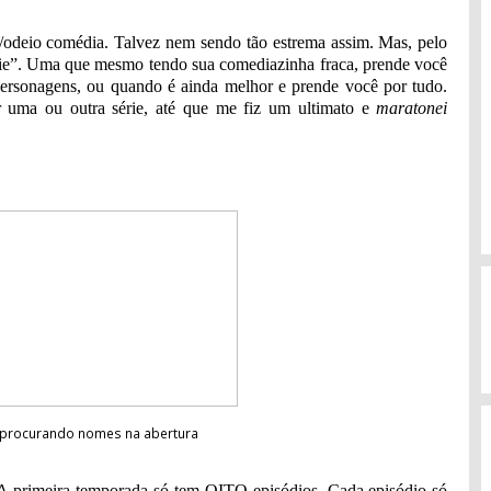
odeio comédia. Talvez nem sendo tão estrema assim. Mas, pelo
érie”. Uma que mesmo tendo sua comediazinha fraca, prende você
os personagens, ou quando é ainda melhor e prende você por tudo.
ir uma ou outra série, até que me fiz um ultimato e
maratonei
r procurando nomes na abertura
 A primeira temporada só tem OITO episódios. Cada episódio só