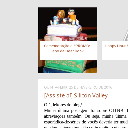
Comemoração e #PROMO: 1
Happy Hour #
ano de Dear Book!
QUINTA-FEIRA, 25 DE FEVEREIRO DE 2016
[Assiste aí] Silicon Valley
Olá, leitores do blog!
Minha última postagem foi sobre OITNB. E
abreviações também. Ou seja, minha última 
esporádica-de-séries de vocês deveria ter mud
que tem alguém que não curte muito o gênero.