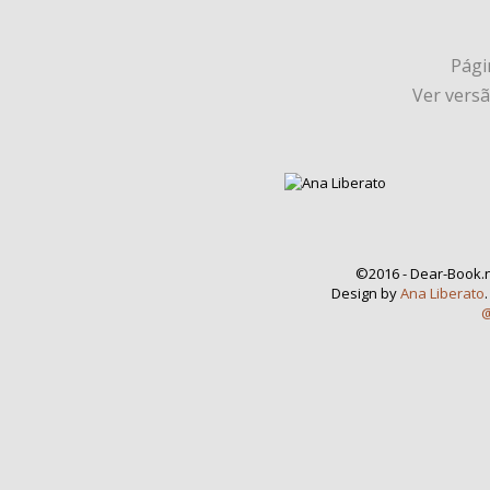
Págin
Ver vers
©2016 - Dear-Book.n
Design by
Ana Liberato
@