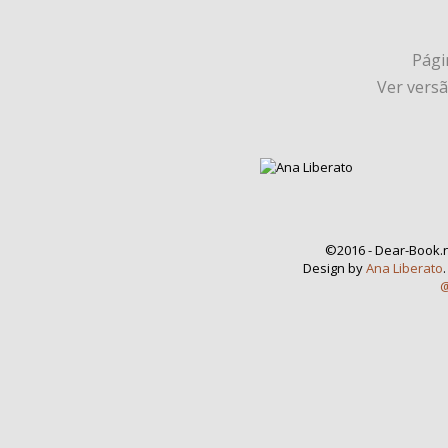
Págin
Ver vers
©2016 - Dear-Book.n
Design by
Ana Liberato
@