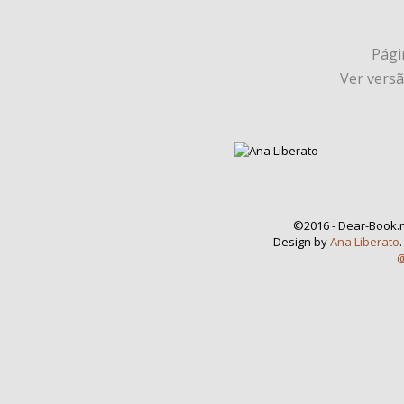
Págin
Ver vers
©2016 - Dear-Book.n
Design by
Ana Liberato
@