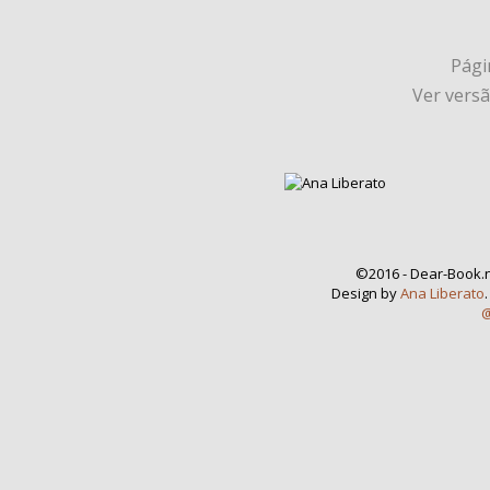
Págin
Ver vers
©2016 - Dear-Book.n
Design by
Ana Liberato
@