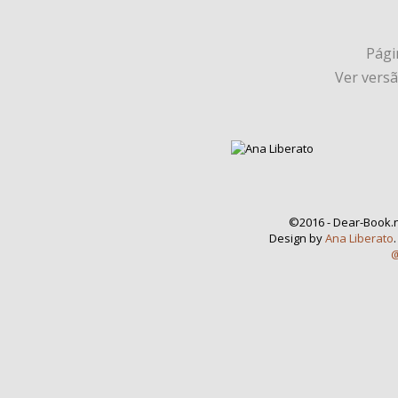
Págin
Ver vers
©2016 - Dear-Book.n
Design by
Ana Liberato
@