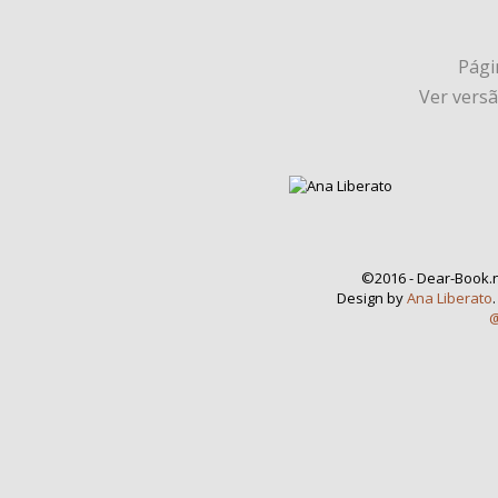
Págin
Ver vers
©2016 - Dear-Book.n
Design by
Ana Liberato
@