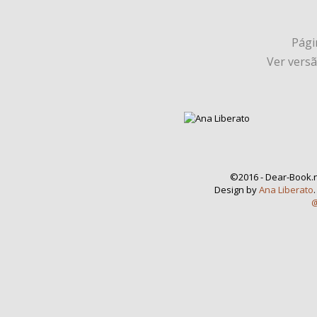
Págin
Ver vers
©2016 - Dear-Book.n
Design by
Ana Liberato
@