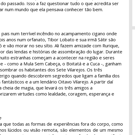
do passado. Isso a faz questionar tudo o que acredita ser
gar num mundo que ela pensava conhecer tão bem.
 pais num terrível incêndio no acampamento cigano onde
is anos num orfanato, Tibor Lobato e sua irmã Sátir são
 e vão morar no seu sítio. Ali fazem amizade com Rurique,
r das lendas e histórias de assombração do lugar. Durante
muito estranhas começam a acontecer na região e seres
ore - como a Mula Sem Cabeça, o Boitatá e a Cuca -, ganham
sombrar os habitantes dos Sete Vilarejos. Os três
rigo quando descobrem segredos que ligam a família dos
fantásticos e a um lendário Oitavo Vilarejo. A partir daí
ia cheia de magia, que levará os três amigos a
rizarem virtudes como lealdade, coragem, esperança e
e
a que todas as formas de experiências fora do corpo, como
onhos lúcidos ou visão remota, são elementos de um mesmo