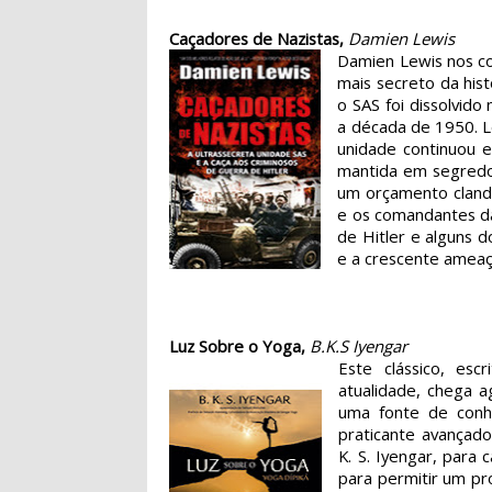
Caçadores de Nazistas,
Damien Lewis
Damien Lewis nos con
mais secreto da hist
o SAS foi dissolvido
a década de 1950. Le
unidade continuou e
mantida em segredo
um orçamento cland
e os comandantes da
de Hitler e alguns 
e a crescente ameaça
Luz Sobre o Yoga,
B.K.S Iyengar
Este clássico, es
atualidade, chega 
uma fonte de conhe
praticante avançado
K. S. Iyengar, para
para permitir um pro