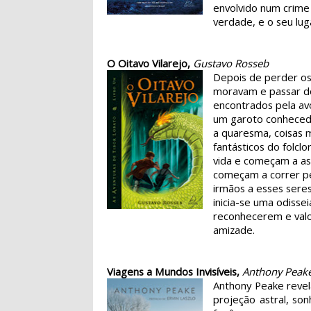
envolvido num crime 
verdade, e o seu lu
O Oitavo Vilarejo,
Gustavo Rosseb
Depois de perder os
moravam e passar do
encontrados pela avó
um garoto conhecedo
a quaresma, coisas 
fantásticos do folcl
vida e começam a as
começam a correr pe
irmãos a esses seres 
inicia-se uma odisse
reconhecerem e valo
amizade.
Viagens a Mundos Invisíveis,
Anthony Peak
Anthony Peake revel
projeção astral, s