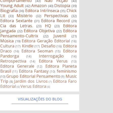
Comportamento
Não Ficção
(43)
(43)
Young Adult
Amazon
Distopia
(42)
(40)
(39)
Biografia
Editora Intrínseca
Chick
(36)
(35)
Lit
Mistério
Perspectivas
(33)
(32)
(32)
Editora Sextante
Editora Record
(31)
(29)
Cia das Letras.
HQ
Editora
(23)
(23)
Jangada
Editora Objetiva
Editora
(22)
(22)
Pensamento-Cultrix
Juvenil
(22)
(21)
Música
Editora Geração Editorial
(19)
(18)
Cultura
Kindle
Desafio
Editora
(17)
(17)
(16)
Draco
Editora Seoman
Editora
(16)
(15)
Pandorga
Interrogação
(14)
(14)
Retrospectiva
Editora Verus
(14)
(13)
Editora Generale
Editora Planeta
(12)
Brasil
Editora Fantasy
feminismo
(11)
(10)
Grupo Editorial Pensamento
Music
(10)
(9)
Trip
Jardim dos Livros
Editora Faro
(8)
(7)
Editorial
Verus Editora
(6)
(6)
VISUALIZAÇÕES DO BLOG