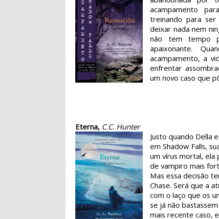
acampamento para
treinando para ser
deixar nada nem nin
não tem tempo p
apaixonante. Qu
acampamento, a vid
enfrentar assombra
um novo caso que põ
Eterna,
C.C. Hunter
Justo quando Della 
em Shadow Falls, sua
um vírus mortal, ela 
de vampiro mais fort
Mas essa decisão te
Chase. Será que a at
com o laço que os u
se já não bastassem
mais recente caso, 