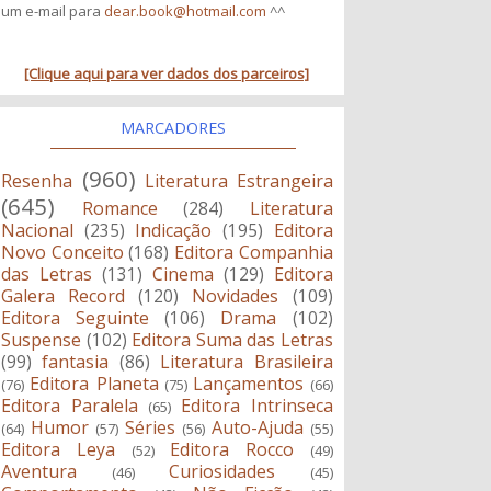
um e-mail para
dear.book@hotmail.com
^^
[Clique aqui para ver dados dos parceiros]
MARCADORES
(960)
Resenha
Literatura Estrangeira
(645)
Romance
(284)
Literatura
Nacional
(235)
Indicação
(195)
Editora
Novo Conceito
(168)
Editora Companhia
das Letras
(131)
Cinema
(129)
Editora
Galera Record
(120)
Novidades
(109)
Editora Seguinte
(106)
Drama
(102)
Suspense
(102)
Editora Suma das Letras
(99)
fantasia
(86)
Literatura Brasileira
Editora Planeta
Lançamentos
(76)
(75)
(66)
Editora Paralela
Editora Intrinseca
(65)
Humor
Séries
Auto-Ajuda
(64)
(57)
(56)
(55)
Editora Leya
Editora Rocco
(52)
(49)
Aventura
Curiosidades
(46)
(45)