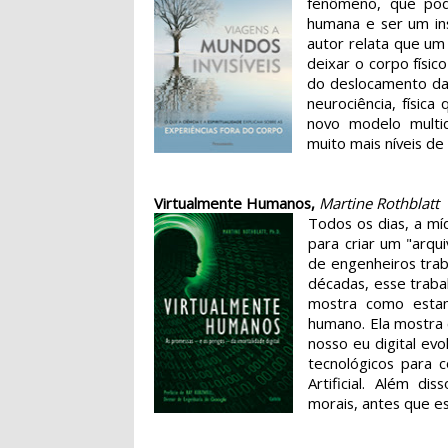
fenômeno, que pod
humana e ser um in
autor relata que um
deixar o corpo físic
do deslocamento da
neurociência, físic
novo modelo multi
muito mais níveis d
Virtualmente Humanos,
Martine Rothblatt
Todos os dias, a mí
para criar um "arqu
de engenheiros trab
décadas, esse traba
mostra como estam
humano. Ela mostra
nosso eu digital evo
tecnológicos para 
Artificial. Além d
morais, antes que es