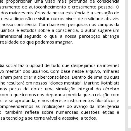
e proporcionar uma visão mais profunda da consciência
strumento de autoconhecimento e crescimento pessoal. O
 dos maiores mistérios da nossa existência é a sensação de
o nesta dimensão e visitar outros níveis de realidade através
 nossa consciência. Com base em pesquisas nos campos da
a quântica e estudos sobre a consciência, o autor sugere um
dimensional segundo o qual a nossa percepção abrange
e realidade do que podemos imaginar.
dia social faz o upload de tudo que despejamos na internet
ivo mental" dos usuários. Com base nesse arquivo, milhares
alham para criar a ciberconsciência. Dentro de uma ou duas
lho resultará em nossos "clones mentais". Martine Rothblatt
os perto de obter uma simulação integral do cérebro
 com o que iremos nos deparar à medida que a relação com
lui e se aprofunda, e nos oferece instrumentos filosóficos e
compreendermos as implicações do avanço da Inteligência
isso, também reflete sobre numerosas questões éticas e
sa tecnologia se torne viável e acessível a todos.