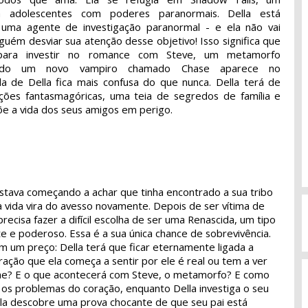
 adolescentes com poderes paranormais. Della está
 uma agente de investigação paranormal - e ela não vai
guém desviar sua atenção desse objetivo! Isso significa que
ara investir no romance com Steve, um metamorfo
ando um novo vampiro chamado Chase aparece no
a de Della fica mais confusa do que nunca. Della terá de
ções fantasmagóricas, uma teia de segredos de família e
e a vida dos seus amigos em perigo.
estava começando a achar que tinha encontrado a sua tribo
 vida vira do avesso novamente. Depois de ser vítima de
precisa fazer a difícil escolha de ser uma Renascida, um tipo
e e poderoso. Essa é a sua única chance de sobrevivência.
m um preço: Della terá que ficar eternamente ligada a
ração que ela começa a sentir por ele é real ou tem a ver
ne? E o que acontecerá com Steve, o metamorfo? E como
 os problemas do coração, enquanto Della investiga o seu
ela descobre uma prova chocante de que seu pai está