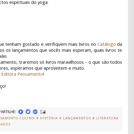
tos espirituais do yoga.
ue tenham gostado e verifiquem mais livros no
Catálogo
da
s os lançamentos que vocês mais esperam, quais livros te
ião.
mento, traremos só livros maravilhosos - o que são todos
itores, esperamos que aproveitem e muito.
a
Editora Pensamento
!
ço!
ARTILHE:
NSAMENTO-CULTRIX
# HISTÓRIA
# LANÇAMENTOS
# LITERATURA
DADES