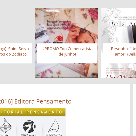
gá]: Saint Seiya
#PROMO Top Comentarista
Resenha: "Um
iros do Zodíaco
de Junho!
amor" (Bell
2016] Editora Pensamento