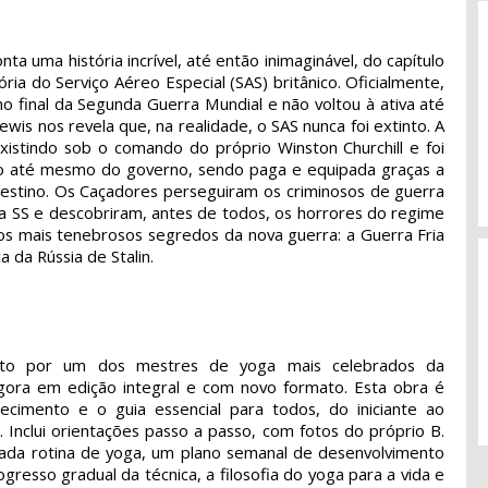
ta uma história incrível, até então inimaginável, do capítulo
ória do Serviço Aéreo Especial (SAS) britânico. Oficialmente,
 no final da Segunda Guerra Mundial e não voltou à ativa até
wis nos revela que, na realidade, o SAS nunca foi extinto. A
xistindo sob o comando do próprio Winston Churchill e foi
 até mesmo do governo, sendo paga e equipada graças a
estino. Os Caçadores perseguiram os criminosos de guerra
 SS e descobriram, antes de todos, os horrores do regime
dos mais tenebrosos segredos da nova guerra: a Guerra Fria
 da Rússia de Stalin.
crito por um dos mestres de yoga mais celebrados da
agora em edição integral e com novo formato. Esta obra é
cimento e o guia essencial para todos, do iniciante ao
. Inclui orientações passo a passo, com fotos do próprio B.
 cada rotina de yoga, um plano semanal de desenvolvimento
gresso gradual da técnica, a filosofia do yoga para a vida e