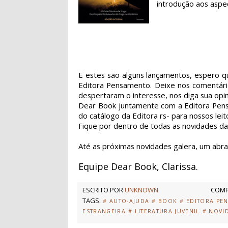
introdução aos aspec
E estes são alguns lançamentos, espero q
Editora Pensamento. Deixe nos comentário
despertaram o interesse, nos diga sua opin
Dear Book juntamente com a Editora Pensa
do catálogo da Editora rs- para nossos le
Fique por dentro de todas as novidades d
Até as próximas novidades galera, um abra
Equipe Dear Book, Clarissa.
ESCRITO POR
UNKNOWN
COMP
TAGS:
# AUTO-AJUDA
# BOOK
# EDITORA PE
ESTRANGEIRA
# LITERATURA JUVENIL
# NOVI