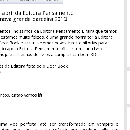
 abril da Editora Pensamento
nova grande parceira 2016!
mentos lindíssimos da Editora Pensamento E falra que temos
 estamos muito felizes, é uma grande honra ter a Editora
ear Book e assim teremos novos livros e hitórias para
odo apoio Editora Pensamento. Ah... e tem cada livro
 hoje e a listinhas de livros a comprar também XD
os da Editora feita pelo Dear Book
s
ntos, então vamos lá!
 uma vida perfeita, até ser transformada em vampiro e
odos que ama. Ela se refugia em Shadow Falls, um