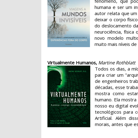
fenômeno, que pod
humana e ser um in
autor relata que um
deixar o corpo físic
do deslocamento da
neurociência, físic
novo modelo multi
muito mais níveis d
Virtualmente Humanos,
Martine Rothblatt
Todos os dias, a mí
para criar um "arqu
de engenheiros trab
décadas, esse traba
mostra como estam
humano. Ela mostra
nosso eu digital evo
tecnológicos para 
Artificial. Além d
morais, antes que es