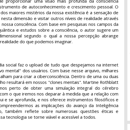
e proporcionar uma visão mais profunda da consciência
strumento de autoconhecimento e crescimento pessoal. O
 dos maiores mistérios da nossa existência é a sensação de
o nesta dimensão e visitar outros níveis de realidade através
 nossa consciência. Com base em pesquisas nos campos da
a quântica e estudos sobre a consciência, o autor sugere um
dimensional segundo o qual a nossa percepção abrange
e realidade do que podemos imaginar.
dia social faz o upload de tudo que despejamos na internet
ivo mental" dos usuários. Com base nesse arquivo, milhares
alham para criar a ciberconsciência. Dentro de uma ou duas
lho resultará em nossos "clones mentais". Martine Rothblatt
os perto de obter uma simulação integral do cérebro
 com o que iremos nos deparar à medida que a relação com
lui e se aprofunda, e nos oferece instrumentos filosóficos e
compreendermos as implicações do avanço da Inteligência
isso, também reflete sobre numerosas questões éticas e
sa tecnologia se torne viável e acessível a todos.