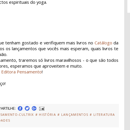
tos espirituais do yoga.
ue tenham gostado e verifiquem mais livros no
Catálogo
da
s os lançamentos que vocês mais esperam, quais livros te
ião.
mento, traremos só livros maravilhosos - o que são todos
itores, esperamos que aproveitem e muito.
a
Editora Pensamento
!
ço!
ARTILHE:
NSAMENTO-CULTRIX
# HISTÓRIA
# LANÇAMENTOS
# LITERATURA
DADES