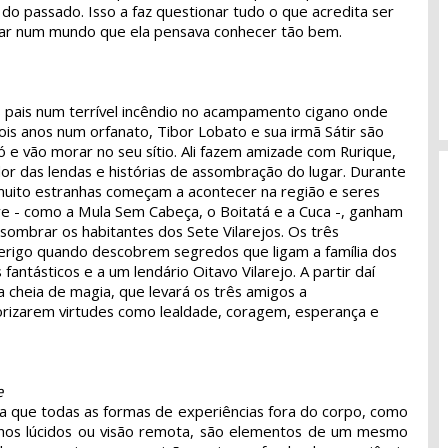
do passado. Isso a faz questionar tudo o que acredita ser
gar num mundo que ela pensava conhecer tão bem.
 pais num terrível incêndio no acampamento cigano onde
is anos num orfanato, Tibor Lobato e sua irmã Sátir são
 e vão morar no seu sítio. Ali fazem amizade com Rurique,
r das lendas e histórias de assombração do lugar. Durante
muito estranhas começam a acontecer na região e seres
ore - como a Mula Sem Cabeça, o Boitatá e a Cuca -, ganham
sombrar os habitantes dos Sete Vilarejos. Os três
rigo quando descobrem segredos que ligam a família dos
fantásticos e a um lendário Oitavo Vilarejo. A partir daí
ia cheia de magia, que levará os três amigos a
rizarem virtudes como lealdade, coragem, esperança e
e
a que todas as formas de experiências fora do corpo, como
onhos lúcidos ou visão remota, são elementos de um mesmo