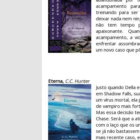
acampamento para
treinando para ser
deixar nada nem nin
não tem tempo p
apaixonante. Qu
acampamento, a vid
enfrentar assombra
um novo caso que põ
Eterna,
C.C. Hunter
Justo quando Della 
em Shadow Falls, sua
um vírus mortal, ela 
de vampiro mais fort
Mas essa decisão te
Chase. Será que a at
com o laço que os u
se já não bastassem
mais recente caso, 