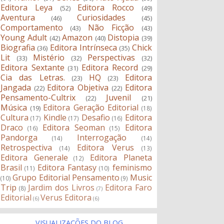
Editora Leya
Editora Rocco
(52)
(49)
Aventura
Curiosidades
(46)
(45)
Comportamento
Não Ficção
(43)
(43)
Young Adult
Amazon
Distopia
(42)
(40)
(39)
Biografia
Editora Intrínseca
Chick
(36)
(35)
Lit
Mistério
Perspectivas
(33)
(32)
(32)
Editora Sextante
Editora Record
(31)
(29)
Cia das Letras.
HQ
Editora
(23)
(23)
Jangada
Editora Objetiva
Editora
(22)
(22)
Pensamento-Cultrix
Juvenil
(22)
(21)
Música
Editora Geração Editorial
(19)
(18)
Cultura
Kindle
Desafio
Editora
(17)
(17)
(16)
Draco
Editora Seoman
Editora
(16)
(15)
Pandorga
Interrogação
(14)
(14)
Retrospectiva
Editora Verus
(14)
(13)
Editora Generale
Editora Planeta
(12)
Brasil
Editora Fantasy
feminismo
(11)
(10)
Grupo Editorial Pensamento
Music
(10)
(9)
Trip
Jardim dos Livros
Editora Faro
(8)
(7)
Editorial
Verus Editora
(6)
(6)
VISUALIZAÇÕES DO BLOG