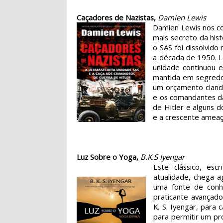
Caçadores de Nazistas,
Damien Lewis
Damien Lewis nos con
mais secreto da hist
o SAS foi dissolvido
a década de 1950. Le
unidade continuou e
mantida em segredo
um orçamento cland
e os comandantes da
de Hitler e alguns 
e a crescente ameaça
Luz Sobre o Yoga,
B.K.S Iyengar
Este clássico, es
atualidade, chega 
uma fonte de conhe
praticante avançado
K. S. Iyengar, para
para permitir um pro