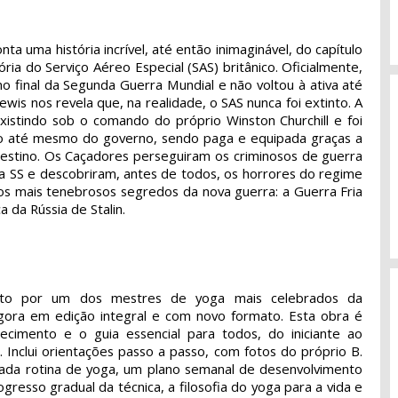
ta uma história incrível, até então inimaginável, do capítulo
ória do Serviço Aéreo Especial (SAS) britânico. Oficialmente,
 no final da Segunda Guerra Mundial e não voltou à ativa até
wis nos revela que, na realidade, o SAS nunca foi extinto. A
xistindo sob o comando do próprio Winston Churchill e foi
 até mesmo do governo, sendo paga e equipada graças a
estino. Os Caçadores perseguiram os criminosos de guerra
 SS e descobriram, antes de todos, os horrores do regime
dos mais tenebrosos segredos da nova guerra: a Guerra Fria
 da Rússia de Stalin.
crito por um dos mestres de yoga mais celebrados da
agora em edição integral e com novo formato. Esta obra é
cimento e o guia essencial para todos, do iniciante ao
. Inclui orientações passo a passo, com fotos do próprio B.
 cada rotina de yoga, um plano semanal de desenvolvimento
gresso gradual da técnica, a filosofia do yoga para a vida e