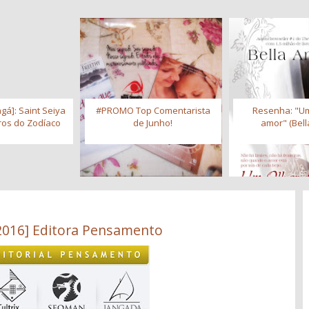
gá]: Saint Seiya
#PROMO Top Comentarista
Resenha: "Um
iros do Zodíaco
de Junho!
amor" (Bell
2016] Editora Pensamento