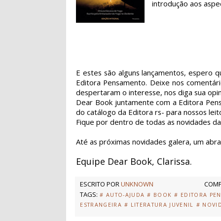
introdução aos aspec
E estes são alguns lançamentos, espero q
Editora Pensamento. Deixe nos comentário
despertaram o interesse, nos diga sua opin
Dear Book juntamente com a Editora Pensa
do catálogo da Editora rs- para nossos le
Fique por dentro de todas as novidades d
Até as próximas novidades galera, um abra
Equipe Dear Book, Clarissa.
ESCRITO POR
UNKNOWN
COMP
TAGS:
# AUTO-AJUDA
# BOOK
# EDITORA PE
ESTRANGEIRA
# LITERATURA JUVENIL
# NOVI