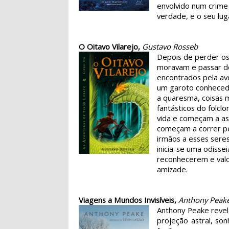
envolvido num crime 
verdade, e o seu lu
O Oitavo Vilarejo,
Gustavo Rosseb
Depois de perder os
moravam e passar do
encontrados pela avó
um garoto conhecedo
a quaresma, coisas 
fantásticos do folcl
vida e começam a as
começam a correr pe
irmãos a esses seres 
inicia-se uma odisse
reconhecerem e valo
amizade.
Viagens a Mundos Invisíveis,
Anthony Peak
Anthony Peake revel
projeção astral, s