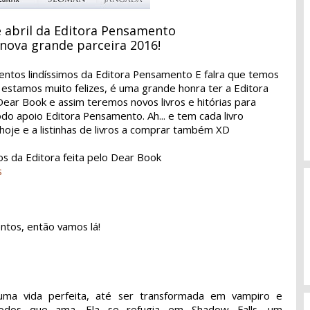
 abril da Editora Pensamento
nova grande parceira 2016!
mentos lindíssimos da Editora Pensamento E falra que temos
 estamos muito felizes, é uma grande honra ter a Editora
ear Book e assim teremos novos livros e hitórias para
odo apoio Editora Pensamento. Ah... e tem cada livro
 hoje e a listinhas de livros a comprar também XD
os da Editora feita pelo Dear Book
s
ntos, então vamos lá!
 uma vida perfeita, até ser transformada em vampiro e
odos que ama. Ela se refugia em Shadow Falls, um