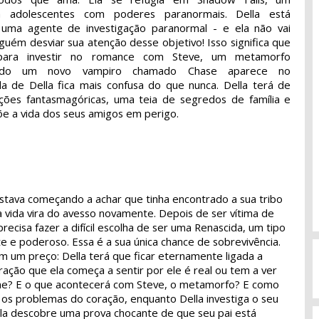
 adolescentes com poderes paranormais. Della está
 uma agente de investigação paranormal - e ela não vai
guém desviar sua atenção desse objetivo! Isso significa que
ara investir no romance com Steve, um metamorfo
ando um novo vampiro chamado Chase aparece no
a de Della fica mais confusa do que nunca. Della terá de
ções fantasmagóricas, uma teia de segredos de família e
e a vida dos seus amigos em perigo.
estava começando a achar que tinha encontrado a sua tribo
 vida vira do avesso novamente. Depois de ser vítima de
precisa fazer a difícil escolha de ser uma Renascida, um tipo
e e poderoso. Essa é a sua única chance de sobrevivência.
m um preço: Della terá que ficar eternamente ligada a
ração que ela começa a sentir por ele é real ou tem a ver
ne? E o que acontecerá com Steve, o metamorfo? E como
 os problemas do coração, enquanto Della investiga o seu
ela descobre uma prova chocante de que seu pai está