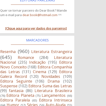
EDITORAS PARCEIRAS
Quer se tornar parceiro do Dear Book? Mande
um e-mail para
dear.book@hotmail.com
^^
[Clique aqui para ver dados dos parceiros]
MARCADORES
(960)
Resenha
Literatura Estrangeira
(645)
Romance
(284)
Literatura
Nacional
(235)
Indicação
(195)
Editora
Novo Conceito
(168)
Editora Companhia
das Letras
(131)
Cinema
(129)
Editora
Galera Record
(120)
Novidades
(109)
Editora Seguinte
(106)
Drama
(102)
Suspense
(102)
Editora Suma das Letras
(99)
fantasia
(86)
Literatura Brasileira
Editora Planeta
Lançamentos
(76)
(75)
(66)
Editora Paralela
Editora Intrinseca
(65)
Humor
Séries
Auto-Ajuda
(64)
(57)
(56)
(55)