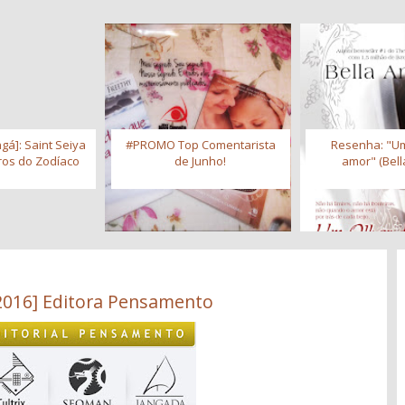
gá]: Saint Seiya
#PROMO Top Comentarista
Resenha: "Um
iros do Zodíaco
de Junho!
amor" (Bell
2016] Editora Pensamento