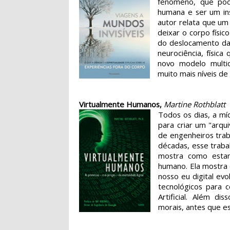
fenômeno, que pod
humana e ser um in
autor relata que um
deixar o corpo físic
do deslocamento da
neurociência, físic
novo modelo multi
muito mais níveis d
Virtualmente Humanos,
Martine Rothblatt
Todos os dias, a mí
para criar um "arqu
de engenheiros trab
décadas, esse traba
mostra como estam
humano. Ela mostra
nosso eu digital evo
tecnológicos para 
Artificial. Além d
morais, antes que es