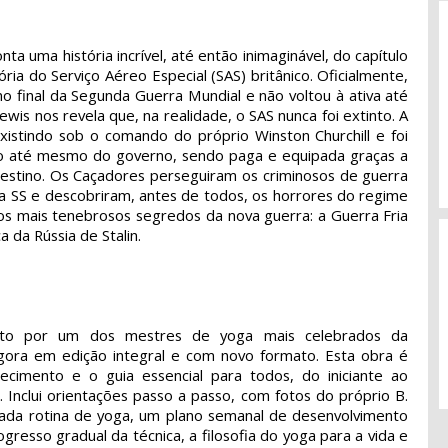
ta uma história incrível, até então inimaginável, do capítulo
ória do Serviço Aéreo Especial (SAS) britânico. Oficialmente,
 no final da Segunda Guerra Mundial e não voltou à ativa até
wis nos revela que, na realidade, o SAS nunca foi extinto. A
xistindo sob o comando do próprio Winston Churchill e foi
 até mesmo do governo, sendo paga e equipada graças a
estino. Os Caçadores perseguiram os criminosos de guerra
 SS e descobriram, antes de todos, os horrores do regime
dos mais tenebrosos segredos da nova guerra: a Guerra Fria
 da Rússia de Stalin.
crito por um dos mestres de yoga mais celebrados da
agora em edição integral e com novo formato. Esta obra é
cimento e o guia essencial para todos, do iniciante ao
. Inclui orientações passo a passo, com fotos do próprio B.
 cada rotina de yoga, um plano semanal de desenvolvimento
gresso gradual da técnica, a filosofia do yoga para a vida e