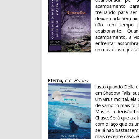
acampamento para
treinando para ser
deixar nada nem nin
não tem tempo p
apaixonante. Qu
acampamento, a vid
enfrentar assombra
um novo caso que põ
Eterna,
C.C. Hunter
Justo quando Della 
em Shadow Falls, sua
um vírus mortal, ela 
de vampiro mais fort
Mas essa decisão te
Chase. Será que a at
com o laço que os u
se já não bastassem
mais recente caso, 