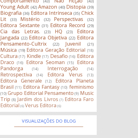
Comportamento
Não Ficção
(43)
(43)
Young Adult
Amazon
Distopia
(42)
(40)
(39)
Biografia
Editora Intrínseca
Chick
(36)
(35)
Lit
Mistério
Perspectivas
(33)
(32)
(32)
Editora Sextante
Editora Record
(31)
(29)
Cia das Letras.
HQ
Editora
(23)
(23)
Jangada
Editora Objetiva
Editora
(22)
(22)
Pensamento-Cultrix
Juvenil
(22)
(21)
Música
Editora Geração Editorial
(19)
(18)
Cultura
Kindle
Desafio
Editora
(17)
(17)
(16)
Draco
Editora Seoman
Editora
(16)
(15)
Pandorga
Interrogação
(14)
(14)
Retrospectiva
Editora Verus
(14)
(13)
Editora Generale
Editora Planeta
(12)
Brasil
Editora Fantasy
feminismo
(11)
(10)
Grupo Editorial Pensamento
Music
(10)
(9)
Trip
Jardim dos Livros
Editora Faro
(8)
(7)
Editorial
Verus Editora
(6)
(6)
VISUALIZAÇÕES DO BLOG