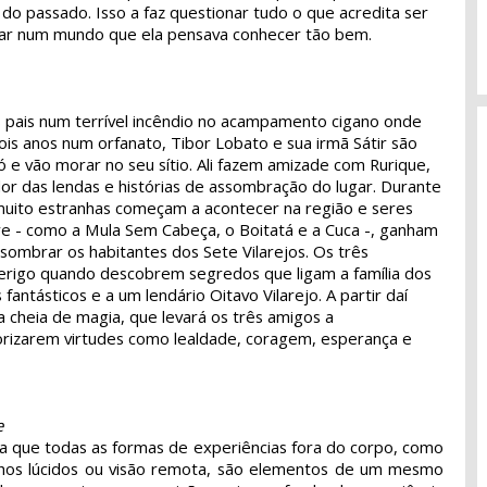
do passado. Isso a faz questionar tudo o que acredita ser
gar num mundo que ela pensava conhecer tão bem.
 pais num terrível incêndio no acampamento cigano onde
is anos num orfanato, Tibor Lobato e sua irmã Sátir são
 e vão morar no seu sítio. Ali fazem amizade com Rurique,
r das lendas e histórias de assombração do lugar. Durante
muito estranhas começam a acontecer na região e seres
ore - como a Mula Sem Cabeça, o Boitatá e a Cuca -, ganham
sombrar os habitantes dos Sete Vilarejos. Os três
rigo quando descobrem segredos que ligam a família dos
fantásticos e a um lendário Oitavo Vilarejo. A partir daí
ia cheia de magia, que levará os três amigos a
rizarem virtudes como lealdade, coragem, esperança e
e
a que todas as formas de experiências fora do corpo, como
onhos lúcidos ou visão remota, são elementos de um mesmo