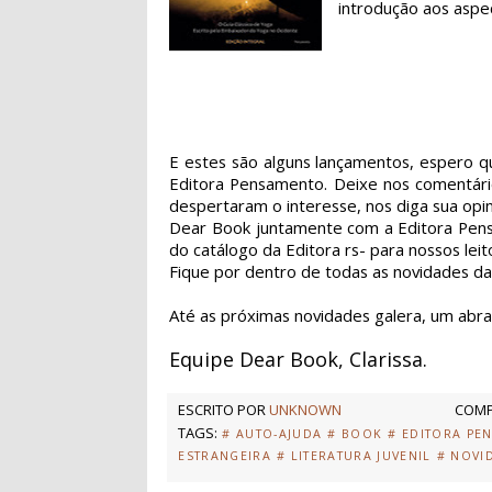
introdução aos aspec
E estes são alguns lançamentos, espero q
Editora Pensamento. Deixe nos comentário
despertaram o interesse, nos diga sua opin
Dear Book juntamente com a Editora Pensa
do catálogo da Editora rs- para nossos le
Fique por dentro de todas as novidades d
Até as próximas novidades galera, um abra
Equipe Dear Book, Clarissa.
ESCRITO POR
UNKNOWN
COMP
TAGS:
# AUTO-AJUDA
# BOOK
# EDITORA PE
ESTRANGEIRA
# LITERATURA JUVENIL
# NOVI