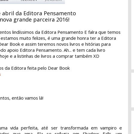
 abril da Editora Pensamento
nova grande parceira 2016!
mentos lindíssimos da Editora Pensamento E falra que temos
 estamos muito felizes, é uma grande honra ter a Editora
ear Book e assim teremos novos livros e hitórias para
odo apoio Editora Pensamento. Ah... e tem cada livro
 hoje e a listinhas de livros a comprar também XD
os da Editora feita pelo Dear Book
s
ntos, então vamos lá!
 uma vida perfeita, até ser transformada em vampiro e
odos que ama. Ela se refugia em Shadow Falls, um