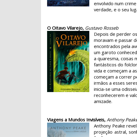
envolvido num crime 
verdade, e o seu lu
O Oitavo Vilarejo,
Gustavo Rosseb
Depois de perder os
moravam e passar do
encontrados pela avó
um garoto conhecedo
a quaresma, coisas 
fantásticos do folcl
vida e começam a as
começam a correr pe
irmãos a esses seres 
inicia-se uma odisse
reconhecerem e valo
amizade.
Viagens a Mundos Invisíveis,
Anthony Peak
Anthony Peake revel
projeção astral, s