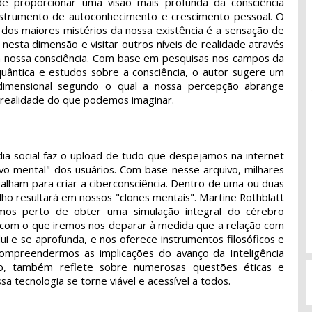
e proporcionar uma visão mais profunda da consciência
strumento de autoconhecimento e crescimento pessoal. O
 dos maiores mistérios da nossa existência é a sensação de
o nesta dimensão e visitar outros níveis de realidade através
 nossa consciência. Com base em pesquisas nos campos da
a quântica e estudos sobre a consciência, o autor sugere um
dimensional segundo o qual a nossa percepção abrange
e realidade do que podemos imaginar.
dia social faz o upload de tudo que despejamos na internet
ivo mental" dos usuários. Com base nesse arquivo, milhares
alham para criar a ciberconsciência. Dentro de uma ou duas
lho resultará em nossos "clones mentais". Martine Rothblatt
os perto de obter uma simulação integral do cérebro
 com o que iremos nos deparar à medida que a relação com
lui e se aprofunda, e nos oferece instrumentos filosóficos e
compreendermos as implicações do avanço da Inteligência
isso, também reflete sobre numerosas questões éticas e
sa tecnologia se torne viável e acessível a todos.