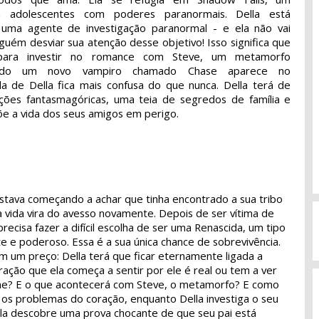
 adolescentes com poderes paranormais. Della está
 uma agente de investigação paranormal - e ela não vai
guém desviar sua atenção desse objetivo! Isso significa que
ara investir no romance com Steve, um metamorfo
ando um novo vampiro chamado Chase aparece no
a de Della fica mais confusa do que nunca. Della terá de
ções fantasmagóricas, uma teia de segredos de família e
e a vida dos seus amigos em perigo.
estava começando a achar que tinha encontrado a sua tribo
 vida vira do avesso novamente. Depois de ser vítima de
precisa fazer a difícil escolha de ser uma Renascida, um tipo
e e poderoso. Essa é a sua única chance de sobrevivência.
m um preço: Della terá que ficar eternamente ligada a
ração que ela começa a sentir por ele é real ou tem a ver
ne? E o que acontecerá com Steve, o metamorfo? E como
 os problemas do coração, enquanto Della investiga o seu
ela descobre uma prova chocante de que seu pai está