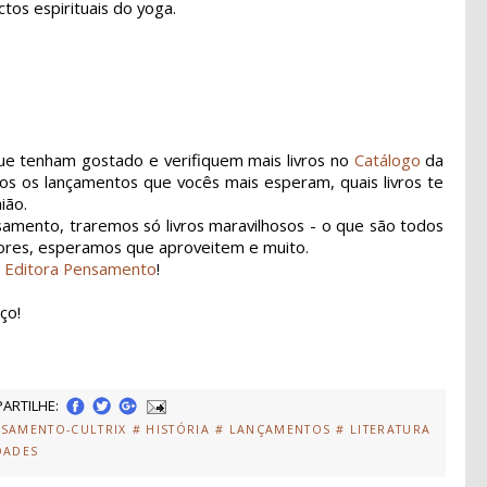
tos espirituais do yoga.
ue tenham gostado e verifiquem mais livros no
Catálogo
da
s os lançamentos que vocês mais esperam, quais livros te
ião.
mento, traremos só livros maravilhosos - o que são todos
itores, esperamos que aproveitem e muito.
a
Editora Pensamento
!
ço!
ARTILHE:
NSAMENTO-CULTRIX
# HISTÓRIA
# LANÇAMENTOS
# LITERATURA
DADES