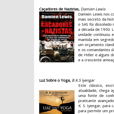
Caçadores de Nazistas,
Damien Lewis
Damien Lewis nos con
mais secreto da hist
o SAS foi dissolvido
a década de 1950. Le
unidade continuou e
mantida em segredo
um orçamento cland
e os comandantes da
de Hitler e alguns 
e a crescente ameaça
Luz Sobre o Yoga,
B.K.S Iyengar
Este clássico, es
atualidade, chega 
uma fonte de conhe
praticante avançado
K. S. Iyengar, para
para permitir um pro