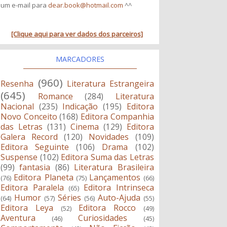
um e-mail para
dear.book@hotmail.com
^^
[Clique aqui para ver dados dos parceiros]
MARCADORES
(960)
Resenha
Literatura Estrangeira
(645)
Romance
(284)
Literatura
Nacional
(235)
Indicação
(195)
Editora
Novo Conceito
(168)
Editora Companhia
das Letras
(131)
Cinema
(129)
Editora
Galera Record
(120)
Novidades
(109)
Editora Seguinte
(106)
Drama
(102)
Suspense
(102)
Editora Suma das Letras
(99)
fantasia
(86)
Literatura Brasileira
Editora Planeta
Lançamentos
(76)
(75)
(66)
Editora Paralela
Editora Intrinseca
(65)
Humor
Séries
Auto-Ajuda
(64)
(57)
(56)
(55)
Editora Leya
Editora Rocco
(52)
(49)
Aventura
Curiosidades
(46)
(45)