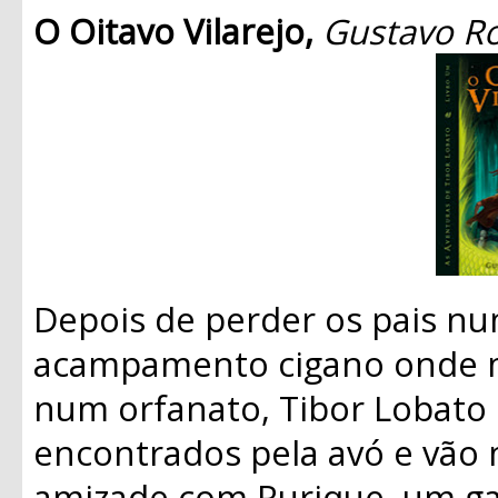
O Oitavo Vilarejo,
Gustavo R
Depois de perder os pais nu
acampamento cigano onde m
num orfanato, Tibor Lobato 
encontrados pela avó e vão m
amizade com Rurique, um ga