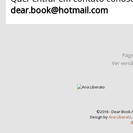
dear.book@hotmail.com
Págin
Ver vers
©2016 - Dear-Book.n
Design by
Ana Liberato
@