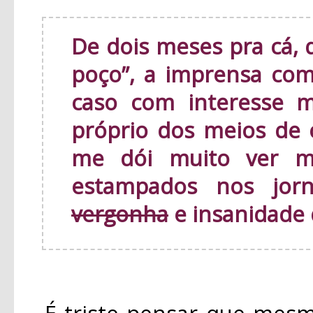
De dois meses pra cá, 
poço”, a imprensa c
caso com interesse m
próprio dos meios de
me dói muito ver m
estampados nos jor
vergonha
e insanidade 
É triste pensar que mesmo