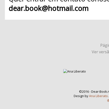
dear.book@hotmail.com
Págin
Ver vers
©2016 - Dear-Book.n
Design by
Ana Liberato
@