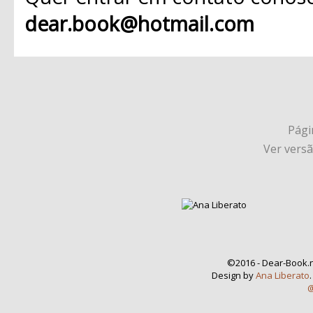
dear.book@hotmail.com
Págin
Ver vers
©2016 - Dear-Book.n
Design by
Ana Liberato
@