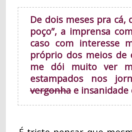
De dois meses pra cá, 
poço”, a imprensa c
caso com interesse m
próprio dos meios de
me dói muito ver m
estampados nos jor
vergonha
e insanidade 
É triste pensar que mesmo