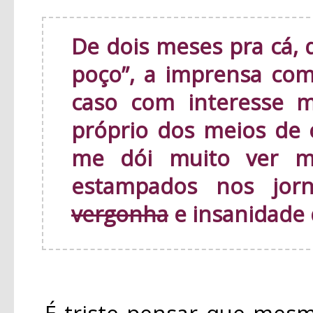
De dois meses pra cá, 
poço”, a imprensa c
caso com interesse m
próprio dos meios de
me dói muito ver m
estampados nos jor
vergonha
e insanidade 
É triste pensar que mesmo