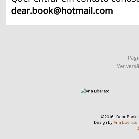
dear.book@hotmail.com
Págin
Ver vers
©2016 - Dear-Book.n
Design by
Ana Liberato
@