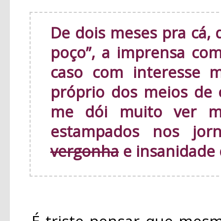
De dois meses pra cá, 
poço”, a imprensa c
caso com interesse m
próprio dos meios de
me dói muito ver m
estampados nos jor
vergonha
e insanidade 
É triste pensar que mesmo