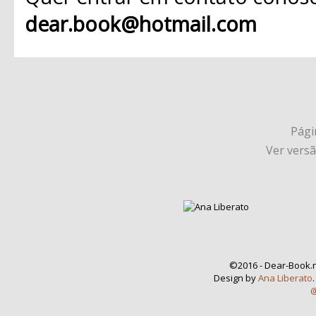
dear.book@hotmail.com
Págin
Ver vers
©2016 - Dear-Book.n
Design by
Ana Liberato
@