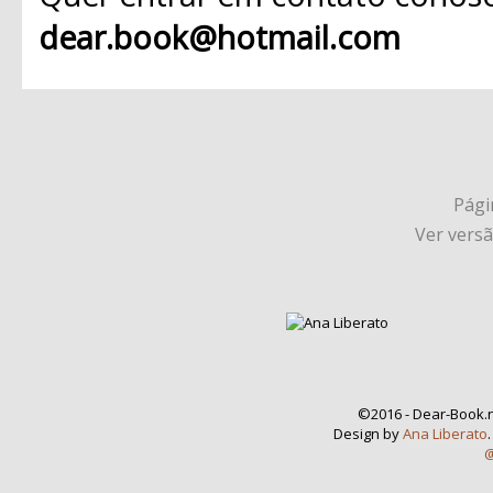
dear.book@hotmail.com
Págin
Ver vers
©2016 - Dear-Book.n
Design by
Ana Liberato
@