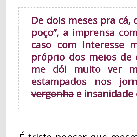
De dois meses pra cá, 
poço”, a imprensa c
caso com interesse m
próprio dos meios de
me dói muito ver m
estampados nos jor
vergonha
e insanidade 
É triste pensar que mesmo