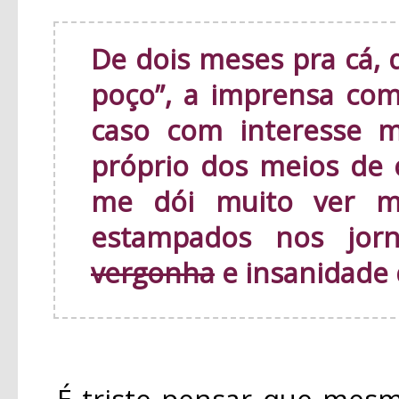
De dois meses pra cá, 
poço”, a imprensa c
caso com interesse m
próprio dos meios de
me dói muito ver m
estampados nos jor
vergonha
e insanidade 
É triste pensar que mesmo