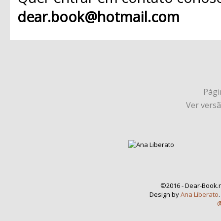
dear.book@hotmail.com
Págin
Ver vers
©2016 - Dear-Book.n
Design by
Ana Liberato
@