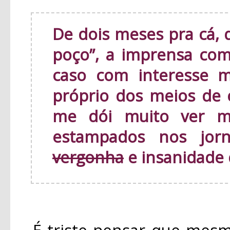
De dois meses pra cá, 
poço”, a imprensa c
caso com interesse m
próprio dos meios de
me dói muito ver m
estampados nos jor
vergonha
e insanidade 
É triste pensar que mesmo