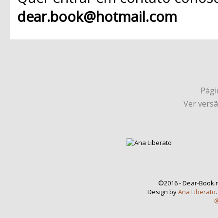
dear.book@hotmail.com
Págin
Ver vers
©2016 - Dear-Book.n
Design by
Ana Liberato
@