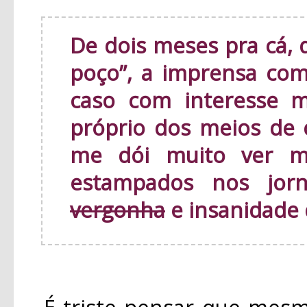
De dois meses pra cá, 
poço”, a imprensa c
caso com interesse m
próprio dos meios de
me dói muito ver m
estampados nos jor
vergonha
e insanidade 
É triste pensar que mesmo