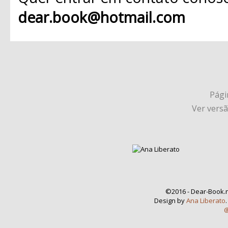
dear.book@hotmail.com
Págin
Ver vers
©2016 - Dear-Book.n
Design by
Ana Liberato
@