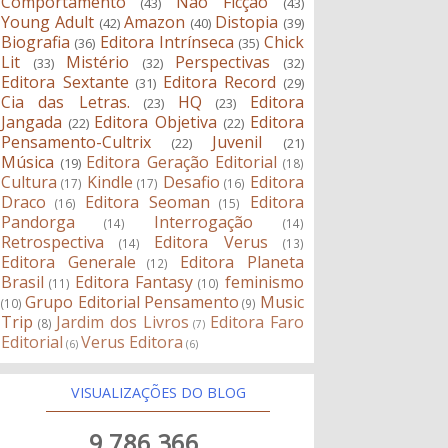
Comportamento
Não Ficção
(43)
(43)
Young Adult
Amazon
Distopia
(42)
(40)
(39)
Biografia
Editora Intrínseca
Chick
(36)
(35)
Lit
Mistério
Perspectivas
(33)
(32)
(32)
Editora Sextante
Editora Record
(31)
(29)
Cia das Letras.
HQ
Editora
(23)
(23)
Jangada
Editora Objetiva
Editora
(22)
(22)
Pensamento-Cultrix
Juvenil
(22)
(21)
Música
Editora Geração Editorial
(19)
(18)
Cultura
Kindle
Desafio
Editora
(17)
(17)
(16)
Draco
Editora Seoman
Editora
(16)
(15)
Pandorga
Interrogação
(14)
(14)
Retrospectiva
Editora Verus
(14)
(13)
Editora Generale
Editora Planeta
(12)
Brasil
Editora Fantasy
feminismo
(11)
(10)
Grupo Editorial Pensamento
Music
(10)
(9)
Trip
Jardim dos Livros
Editora Faro
(8)
(7)
Editorial
Verus Editora
(6)
(6)
VISUALIZAÇÕES DO BLOG
9,786,366