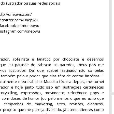
al do ilustrador ou suas redes sociais
ttp://dnepwu.com/
twitter.com/Dnepwu
facebook.com/dnepwu
nstagram.com/dnepwu
ustrador, roteirista e fanático por chocolate e desenhos
 que eu parasse de rabiscar as paredes, meus pais me
vros ilustrados. Daí que acabei fascinado não só pelas
 também pelo o poder que elas têm de contar histórias. E
 totalmente meu trabalho. Muuuita técnica depois, me tornei
strador e hoje junto tudo isso em ilustrações cartunescas
orytelling, expressões, movimento, referências pops e
re com doses de humor (ou pelo menos o que eu acho que
a campanhas de marketing, sites, revistas, didáticos,
er projeto que me pareça divertido. Já atendi clientes como