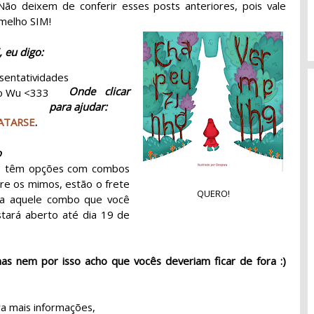
Não deixem de conferir esses posts anteriores, pois vale
rmelho SIM!
 eu digo:
sentatividades
Onde clicar
do Wu <333
para ajudar:
ATARSE
.
o
cês têm opções com combos
re os mimos, estão o frete
QUERO!
olha aquele combo que você
stará aberto até dia 19 de
as nem por isso acho que vocês deveriam ficar de fora :)
a mais informações,