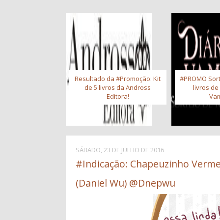
Resultado da #Promoção: Kit
#PROMO Sort
de 5 livros da Andross
livros de
Editora!
Vam
SÁBADO, 23 DE JULHO DE 2016
#Indicação: Chapeuzinho Verme
(Daniel Wu) @Dnepwu