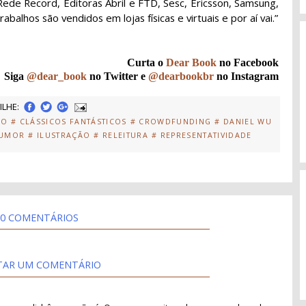
 Rede Record, Editoras Abril e FTD, Sesc, Ericsson, Samsung,
balhos são vendidos em lojas físicas e virtuais e por aí vai.”
Curta o
Dear Book
no Facebook
Siga
@dear_book
no Twitter e
@dearbookbr
no Instagram
LHE:
CO
# CLÁSSICOS FANTÁSTICOS
# CROWDFUNDING
# DANIEL WU
HUMOR
# ILUSTRAÇÃO
# RELEITURA
# REPRESENTATIVIDADE
0 COMENTÁRIOS
TAR UM COMENTÁRIO