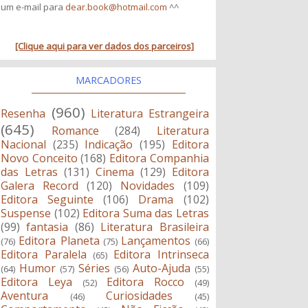
um e-mail para
dear.book@hotmail.com
^^
[Clique aqui para ver dados dos parceiros]
MARCADORES
(960)
Resenha
Literatura Estrangeira
(645)
Romance
(284)
Literatura
Nacional
(235)
Indicação
(195)
Editora
Novo Conceito
(168)
Editora Companhia
das Letras
(131)
Cinema
(129)
Editora
Galera Record
(120)
Novidades
(109)
Editora Seguinte
(106)
Drama
(102)
Suspense
(102)
Editora Suma das Letras
(99)
fantasia
(86)
Literatura Brasileira
Editora Planeta
Lançamentos
(76)
(75)
(66)
Editora Paralela
Editora Intrinseca
(65)
Humor
Séries
Auto-Ajuda
(64)
(57)
(56)
(55)
Editora Leya
Editora Rocco
(52)
(49)
Aventura
Curiosidades
(46)
(45)