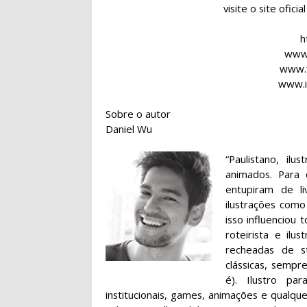
visite o site ofici
h
www.
www.
www.i
Sobre o autor
Daniel Wu
“Paulistano, il
animados. Para
entupiram de li
ilustrações como
isso influenciou
roteirista e ilu
recheadas de st
clássicas, semp
é). Ilustro par
institucionais, games, animações e qualqu