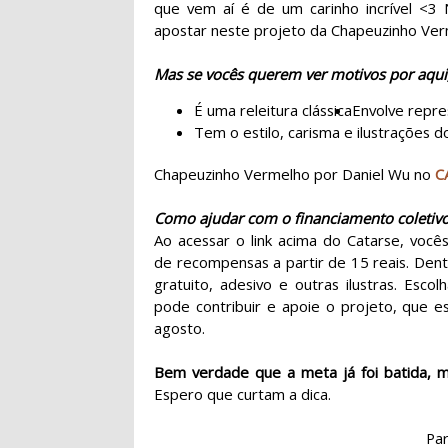
que vem aí é de um carinho incrível <3 
apostar neste projeto da Chapeuzinho Ve
Mas se vocês querem ver motivos por aqui,
É uma releitura clássica
Envolve repre
Tem o estilo, carisma e ilustrações 
Chapeuzinho Vermelho por Daniel Wu no
C
Como ajudar com o financiamento coletiv
Ao acessar o link acima do Catarse, vo
de recompensas a partir de 15 reais. Dent
gratuito, adesivo e outras ilustras. Esc
pode contribuir e apoie o projeto, que e
agosto.
Bem verdade que a meta já foi batida, m
Espero que curtam a dica.
Par