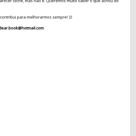
recer clichê, mas não é. Queremos muito saber o que achou do
contribui para melhorarmos sempre! ;D
dear.book@hotmail.com