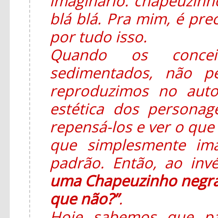
imaginário: chapeuzinho
blá blá. Pra mim, é pre
por tudo isso.
Quando os concei
sedimentados, não p
reproduzimos no auto
estética dos persona
repensá-los e ver o que 
que simplesmente im
padrão. Então, ao in
uma Chapeuzinho negra
que não?”
.
Hoje sabemos que pa