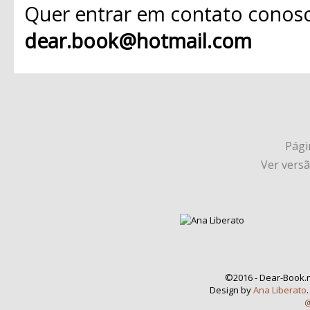
Quer entrar em contato conosc
dear.book@hotmail.com
Págin
Ver vers
©2016 - Dear-Book.n
Design by
Ana Liberato
@