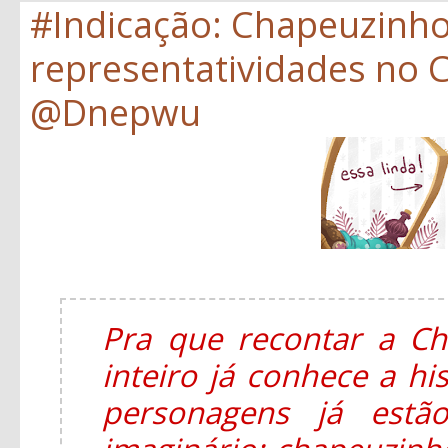
#Indicação: Chapeuzinh
representatividades no C
@Dnepwu
Pra que recontar a C
inteiro já conhece a hi
personagens já estã