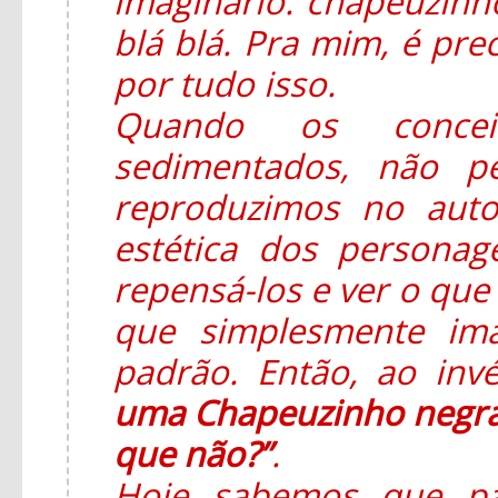
imaginário: chapeuzinho
blá blá. Pra mim, é pre
por tudo isso.
Quando os concei
sedimentados, não p
reproduzimos no auto
estética dos persona
repensá-los e ver o que 
que simplesmente im
padrão. Então, ao in
uma Chapeuzinho negra
que não?”
.
Hoje sabemos que pa