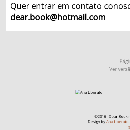
Quer entrar em contato conosc
dear.book@hotmail.com
Págin
Ver vers
©2016 - Dear-Book.n
Design by
Ana Liberato
@