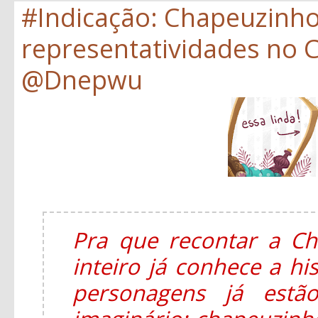
#Indicação: Chapeuzinh
representatividades no C
@Dnepwu
Pra que recontar a C
inteiro já conhece a hi
personagens já estã