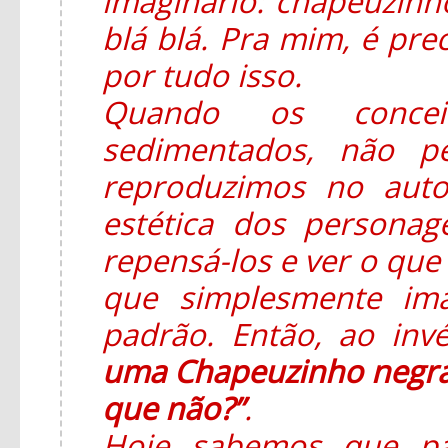
imaginário: chapeuzinho
blá blá. Pra mim, é pre
por tudo isso.
Quando os concei
sedimentados, não p
reproduzimos no auto
estética dos persona
repensá-los e ver o que 
que simplesmente im
padrão. Então, ao in
uma Chapeuzinho negra
que não?”
.
Hoje sabemos que pa