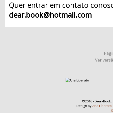
Quer entrar em contato conosc
dear.book@hotmail.com
Págin
Ver vers
©2016 - Dear-Book.n
Design by
Ana Liberato
@