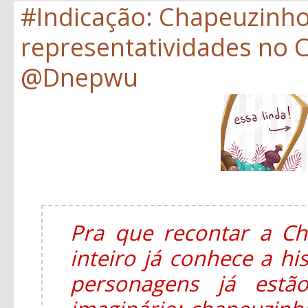
#Indicação: Chapeuzinh
representatividades no C
@Dnepwu
Pra que recontar a C
inteiro já conhece a hi
personagens já estã