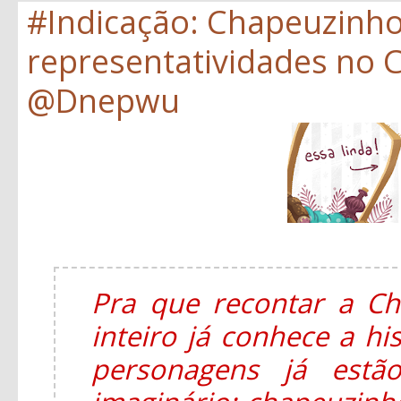
#Indicação: Chapeuzinh
representatividades no C
@Dnepwu
Pra que recontar a C
inteiro já conhece a hi
personagens já estã