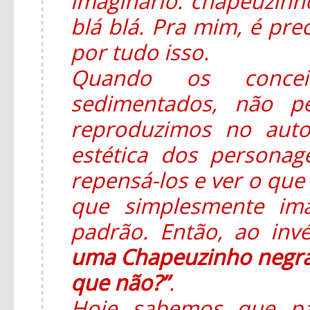
imaginário: chapeuzinho
blá blá. Pra mim, é pre
por tudo isso.
Quando os concei
sedimentados, não p
reproduzimos no auto
estética dos persona
repensá-los e ver o que 
que simplesmente im
padrão. Então, ao in
uma Chapeuzinho negra
que não?”
.
Hoje sabemos que pa