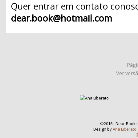
Quer entrar em contato conosc
dear.book@hotmail.com
Págin
Ver vers
©2016 - Dear-Book.n
Design by
Ana Liberato
@