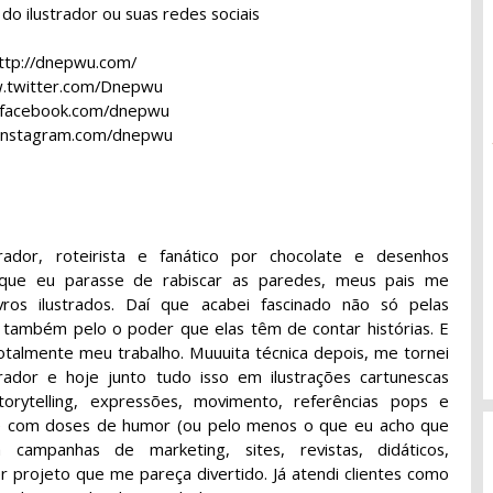
al do ilustrador ou suas redes sociais
ttp://dnepwu.com/
twitter.com/Dnepwu
facebook.com/dnepwu
nstagram.com/dnepwu
ustrador, roteirista e fanático por chocolate e desenhos
 que eu parasse de rabiscar as paredes, meus pais me
vros ilustrados. Daí que acabei fascinado não só pelas
 também pelo o poder que elas têm de contar histórias. E
 totalmente meu trabalho. Muuuita técnica depois, me tornei
strador e hoje junto tudo isso em ilustrações cartunescas
orytelling, expressões, movimento, referências pops e
re com doses de humor (ou pelo menos o que eu acho que
a campanhas de marketing, sites, revistas, didáticos,
er projeto que me pareça divertido. Já atendi clientes como