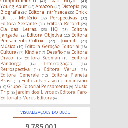
Comportamento
Não Ficção
(43)
(43)
Young Adult
Amazon
Distopia
(42)
(40)
(39)
Biografia
Editora Intrínseca
Chick
(36)
(35)
Lit
Mistério
Perspectivas
(33)
(32)
(32)
Editora Sextante
Editora Record
(31)
(29)
Cia das Letras.
HQ
Editora
(23)
(23)
Jangada
Editora Objetiva
Editora
(22)
(22)
Pensamento-Cultrix
Juvenil
(22)
(21)
Música
Editora Geração Editorial
(19)
(18)
Cultura
Kindle
Desafio
Editora
(17)
(17)
(16)
Draco
Editora Seoman
Editora
(16)
(15)
Pandorga
Interrogação
(14)
(14)
Retrospectiva
Editora Verus
(14)
(13)
Editora Generale
Editora Planeta
(12)
Brasil
Editora Fantasy
feminismo
(11)
(10)
Grupo Editorial Pensamento
Music
(10)
(9)
Trip
Jardim dos Livros
Editora Faro
(8)
(7)
Editorial
Verus Editora
(6)
(6)
VISUALIZAÇÕES DO BLOG
9,785,001