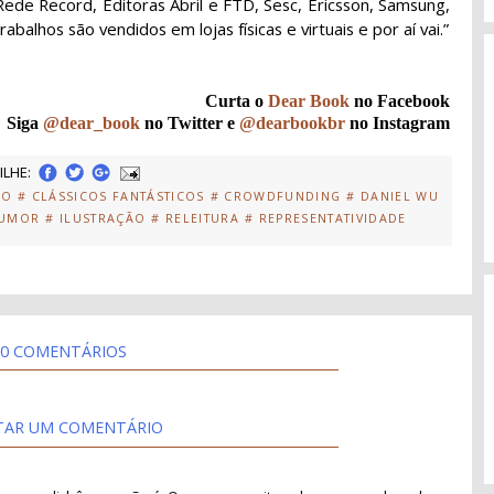
 Rede Record, Editoras Abril e FTD, Sesc, Ericsson, Samsung,
balhos são vendidos em lojas físicas e virtuais e por aí vai.”
Curta o
Dear Book
no Facebook
Siga
@dear_book
no Twitter e
@dearbookbr
no Instagram
LHE:
CO
# CLÁSSICOS FANTÁSTICOS
# CROWDFUNDING
# DANIEL WU
HUMOR
# ILUSTRAÇÃO
# RELEITURA
# REPRESENTATIVIDADE
0 COMENTÁRIOS
TAR UM COMENTÁRIO