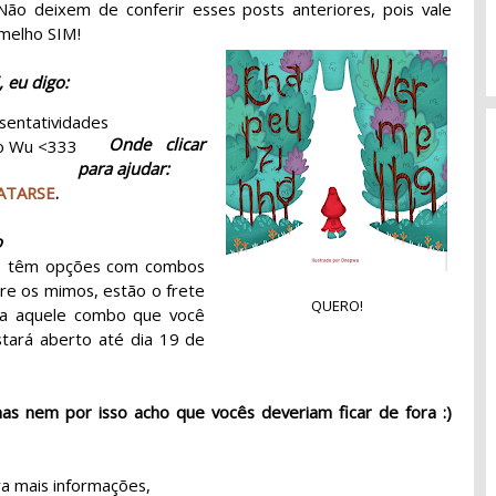
Não deixem de conferir esses posts anteriores, pois vale
rmelho SIM!
 eu digo:
sentatividades
Onde clicar
do Wu <333
para ajudar:
ATARSE
.
o
cês têm opções com combos
re os mimos, estão o frete
QUERO!
olha aquele combo que você
stará aberto até dia 19 de
as nem por isso acho que vocês deveriam ficar de fora :)
a mais informações,