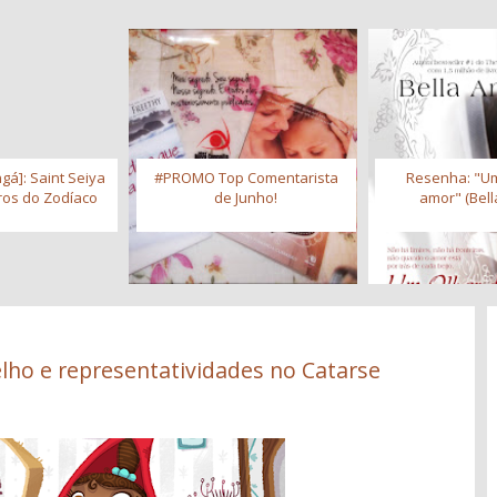
gá]: Saint Seiya
#PROMO Top Comentarista
Resenha: "Um
iros do Zodíaco
de Junho!
amor" (Bell
lho e representatividades no Catarse