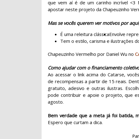
que vem aí é de um carinho incrível <3 
apostar neste projeto da Chapeuzinho Ve
Mas se vocês querem ver motivos por aqui,
É uma releitura clássica
Envolve repre
Tem o estilo, carisma e ilustrações 
Chapeuzinho Vermelho por Daniel Wu no
C
Como ajudar com o financiamento coletiv
Ao acessar o link acima do Catarse, vo
de recompensas a partir de 15 reais. Dent
gratuito, adesivo e outras ilustras. Esc
pode contribuir e apoie o projeto, que e
agosto.
Bem verdade que a meta já foi batida, m
Espero que curtam a dica.
Par