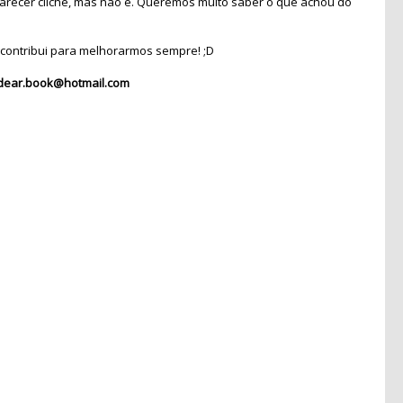
recer clichê, mas não é. Queremos muito saber o que achou do
contribui para melhorarmos sempre! ;D
dear.book@hotmail.com