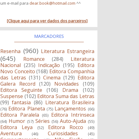
um e-mail para
dear.book@hotmail.com
^^
[Clique aqui para ver dados dos parceiros]
MARCADORES
(960)
Resenha
Literatura Estrangeira
(645)
Romance
(284)
Literatura
Nacional
(235)
Indicação
(195)
Editora
Novo Conceito
(168)
Editora Companhia
das Letras
(131)
Cinema
(129)
Editora
Galera Record
(120)
Novidades
(109)
Editora Seguinte
(106)
Drama
(102)
Suspense
(102)
Editora Suma das Letras
(99)
fantasia
(86)
Literatura Brasileira
Editora Planeta
Lançamentos
(76)
(75)
(66)
Editora Paralela
Editora Intrinseca
(65)
Humor
Séries
Auto-Ajuda
(64)
(57)
(56)
(55)
Editora Leya
Editora Rocco
(52)
(49)
Aventura
Curiosidades
(46)
(45)