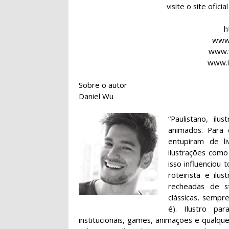
visite o site ofici
h
www.
www.
www.i
Sobre o autor
Daniel Wu
“Paulistano, il
animados. Para
entupiram de li
ilustrações como
isso influenciou
roteirista e ilu
recheadas de st
clássicas, semp
é). Ilustro par
institucionais, games, animações e qualqu