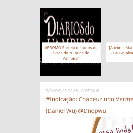
#PROMO Sorteio de todos os
[Anime e Man
livros de "Diários do
- Os Cavale
Vampiro"
SÁBADO, 23 DE JULHO DE 2016
#Indicação: Chapeuzinho Verme
(Daniel Wu) @Dnepwu