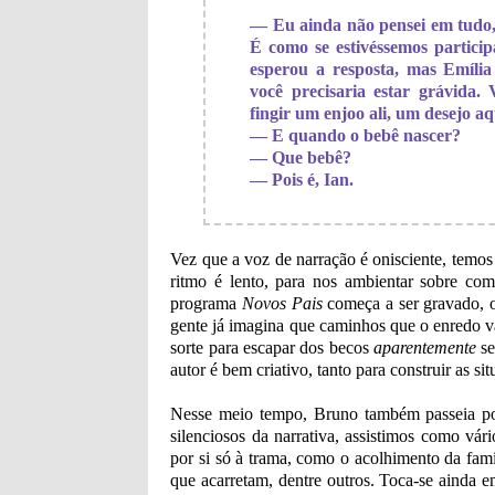
— Eu ainda não pensei em tudo,
É como se estivéssemos partic
esperou a resposta, mas Emília
você precisaria estar grávida. 
fingir um enjoo ali, um desejo aqu
— E quando o bebê nascer?
— Que bebê?
— Pois é, Ian.
Vez que a voz de narração é onisciente, tem
ritmo é lento, para nos ambientar sobre c
programa
Novos Pais
começa a ser gravado, o
gente já imagina que caminhos que o enredo va
sorte para escapar dos becos
aparentemente
se
autor é bem criativo, tanto para construir as si
Nesse meio tempo, Bruno também passeia por
silenciosos da narrativa, assistimos como vá
por si só à trama, como o acolhimento da famí
que acarretam, dentre outros. Toca-se ainda