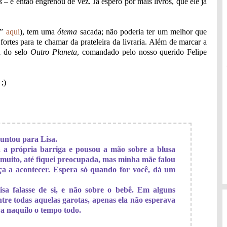
s
– e então engrenou de vez. Já espero por mais livros, que ele já
r”
aqui
), tem uma
ótema
sacada; não poderia ter um melhor que
ortes para te chamar da prateleira da livraria. Além de marcar a
ia do selo
Outro Planeta
, comandado pelo nosso querido Felipe
;)
untou para Lisa.
a própria barriga e pousou a mão sobre a blusa
 muito, até fiquei preocupada, mas minha mãe falou
eça a acontecer. Espera só quando for você, dá um
sa falasse de si, e não sobre o bebê. Em alguns
ntre todas aquelas garotas, apenas ela não esperava
a naquilo o tempo todo.