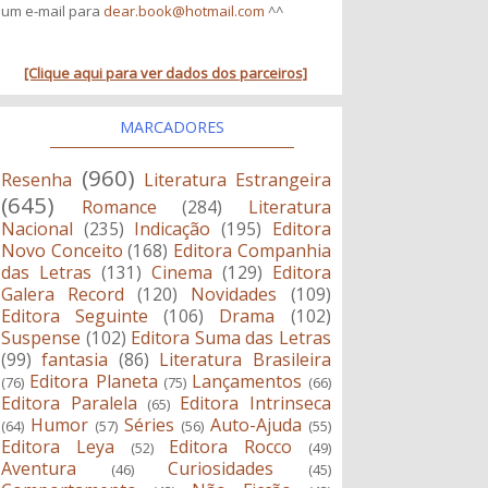
um e-mail para
dear.book@hotmail.com
^^
[Clique aqui para ver dados dos parceiros]
MARCADORES
(960)
Resenha
Literatura Estrangeira
(645)
Romance
(284)
Literatura
Nacional
(235)
Indicação
(195)
Editora
Novo Conceito
(168)
Editora Companhia
das Letras
(131)
Cinema
(129)
Editora
Galera Record
(120)
Novidades
(109)
Editora Seguinte
(106)
Drama
(102)
Suspense
(102)
Editora Suma das Letras
(99)
fantasia
(86)
Literatura Brasileira
Editora Planeta
Lançamentos
(76)
(75)
(66)
Editora Paralela
Editora Intrinseca
(65)
Humor
Séries
Auto-Ajuda
(64)
(57)
(56)
(55)
Editora Leya
Editora Rocco
(52)
(49)
Aventura
Curiosidades
(46)
(45)