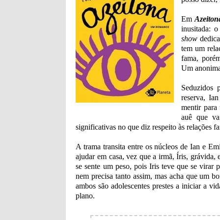
Em
Azeiton
inusitada: 
show
dedica
tem um rela
fama, porém
Um anonimat
Seduzidos p
reserva, Ia
mentir para 
auê que va
significativas no que diz respeito às relações fa
A trama transita entre os núcleos de Ian e Em
ajudar em casa, vez que a irmã, Íris, grávida, 
se sente um peso, pois Iris teve que se virar 
nem precisa tanto assim, mas acha que um bom 
ambos são adolescentes prestes a iniciar a vi
plano.