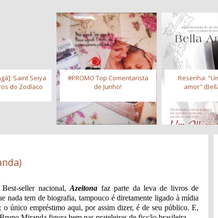
gá]: Saint Seiya
#PROMO Top Comentarista
Resenha: "Um
iros do Zodíaco
de Junho!
amor" (Bell
anda)
: Best-seller nacional,
Azeitona
faz parte da leva de livros de
e nada tem de biografia, tampouco é diretamente ligado à mídia
 o único empréstimo aqui, por assim dizer, é de seu público. E,
 Bruno Miranda figura bem nas prateleiras de ficção brasileira.