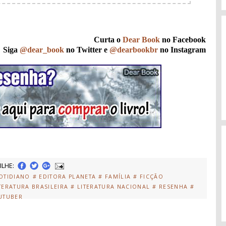
Curta o
Dear Book
no Facebook
Siga
@dear_book
no Twitter e
@dearbookbr
no Instagram
LHE:
OTIDIANO
# EDITORA PLANETA
# FAMÍLIA
# FICÇÃO
ITERATURA BRASILEIRA
# LITERATURA NACIONAL
# RESENHA
#
UTUBER