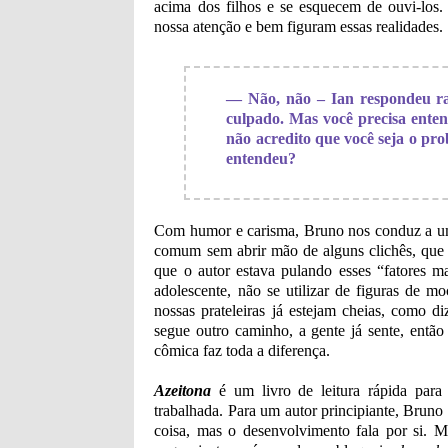
acima dos filhos e se esquecem de ouvi-los
nossa atenção e bem figuram essas realidades.
— Não, não – Ian respondeu ra
culpado. Mas você precisa ente
não acredito que você seja o pr
entendeu?
Com humor e carisma, Bruno nos conduz a um e
comum sem abrir mão de alguns clichês, que 
que o autor estava pulando esses “fatores m
adolescente, não se utilizar de figuras de 
nossas prateleiras já estejam cheias, como 
segue outro caminho, a gente já sente, entã
cômica faz toda a diferença.
Azeitona
é um livro de leitura rápida para
trabalhada. Para um autor principiante, Brun
coisa, mas o desenvolvimento fala por si. M