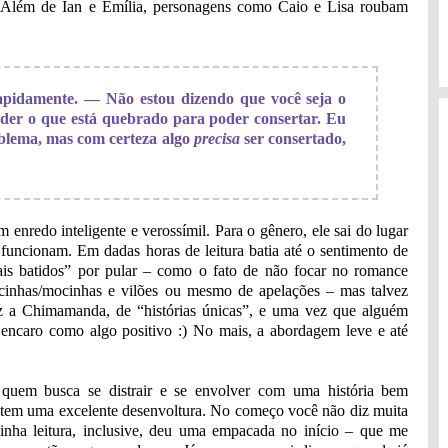
. Além de Ian e Emília, personagens como Caio e Lisa roubam
pidamente. — Não estou dizendo que você seja o
nder o que está quebrado para poder consertar. Eu
oblema, mas com certeza algo
precisa
ser consertado,
nredo inteligente e verossímil. Para o gênero, ele sai do lugar
funcionam. Em dadas horas de leitura batia até o sentimento de
ais batidos” por pular – como o fato de não focar no romance
mocinhas/mocinhas e vilões ou mesmo de apelações – mas talvez
diz a Chimamanda, de “histórias únicas”, e uma vez que alguém
o encaro como algo positivo :) No mais, a abordagem leve e até
 quem busca se distrair e se envolver com uma história bem
o tem uma excelente desenvoltura. No começo você não diz muita
inha leitura, inclusive, deu uma empacada no início – que me