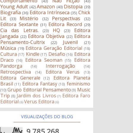
Comportamento
Não Ficção
(43)
(43)
Young Adult
Amazon
Distopia
(42)
(40)
(39)
Biografia
Editora Intrínseca
Chick
(36)
(35)
Lit
Mistério
Perspectivas
(33)
(32)
(32)
Editora Sextante
Editora Record
(31)
(29)
Cia das Letras.
HQ
Editora
(23)
(23)
Jangada
Editora Objetiva
Editora
(22)
(22)
Pensamento-Cultrix
Juvenil
(22)
(21)
Música
Editora Geração Editorial
(19)
(18)
Cultura
Kindle
Desafio
Editora
(17)
(17)
(16)
Draco
Editora Seoman
Editora
(16)
(15)
Pandorga
Interrogação
(14)
(14)
Retrospectiva
Editora Verus
(14)
(13)
Editora Generale
Editora Planeta
(12)
Brasil
Editora Fantasy
feminismo
(11)
(10)
Grupo Editorial Pensamento
Music
(10)
(9)
Trip
Jardim dos Livros
Editora Faro
(8)
(7)
Editorial
Verus Editora
(6)
(6)
VISUALIZAÇÕES DO BLOG
9,785,268