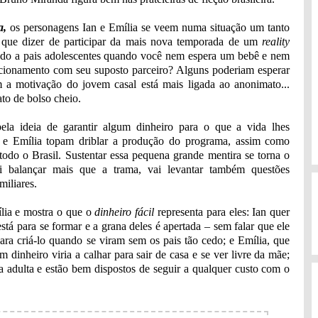
a,
os personagens Ian e Emília se veem numa situação um tanto
o que dizer de participar da mais nova temporada de um
reality
do a pais adolescentes quando você nem espera um bebê e nem
cionamento com seu suposto parceiro? Alguns poderiam esperar
 a motivação do jovem casal está mais ligada ao anonimato...
o de bolso cheio.
ela ideia de garantir algum dinheiro para o que a vida lhes
n e Emília topam driblar a produção do programa, assim como
todo o Brasil. Sustentar essa pequena grande mentira se torna o
i balançar mais que a trama, vai levantar também questões
miliares.
ília e mostra o que o
dinheiro fácil
representa para eles: Ian quer
está para se formar e a grana deles é apertada – sem falar que ele
para criá-lo quando se viram sem os pais tão cedo; e Emília, que
dinheiro viria a calhar para sair de casa e se ver livre da mãe;
da adulta e estão bem dispostos de seguir a qualquer custo com o