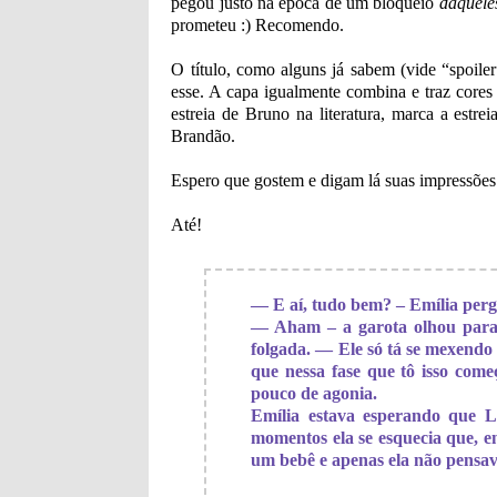
pegou justo na época de um bloqueio
daquele
prometeu :) Recomendo.
O título, como alguns já sabem (vide “spoile
esse. A capa igualmente combina e traz cores f
estreia de Bruno na literatura, marca a estre
Brandão.
Espero que gostem e digam lá suas impressões 
Até!
— E aí, tudo bem? – Emília perg
— Aham – a garota olhou para 
folgada. — Ele só tá se mexendo
que nessa fase que tô isso com
pouco de agonia.
Emília estava esperando que Li
momentos ela se esquecia que, e
um bebê e apenas ela não pensav