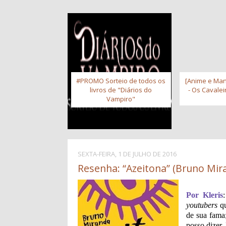
#PROMO Sorteio de todos os
[Anime e Man
livros de "Diários do
- Os Cavale
Vampiro"
SEXTA-FEIRA, 1 DE JULHO DE 2016
Resenha: “Azeitona” (Bruno Mir
Por Kleris
youtubers
qu
de sua fama;
posso dizer,