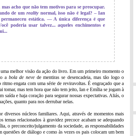
 mas acho que não tem motivos para se preocupar.
ipando de um
reality
normal, isso não é legal? – Ian
 permaneceu estática. — A única diferença é que
Você poderia usar talvez... aqueles enchimentos e
i...
os uma melhor visão da ação do livro. Em um primeiro momento o
omo a
bola de neve
de mentiras se desencadeia, mas tão logo o
 ritmo engata com uma série de reviravoltas. É engraçado que a
i tomar, mas tem hora que não tem jeito, Ian e Emília se jogam à
m saída e haja coração para segurar nossas expectativas. Aliás, o
tuações, quanto para nos derrubar nelas.
 diversos núcleos familiares. Aqui, através de momentos mais
rios temas relacionados à gravidez precoce acabam se adequando
lia, o preconceito/julgamento da sociedade, as responsabilidades
 em questões de diálogo e como às vezes os pais colocam um bem