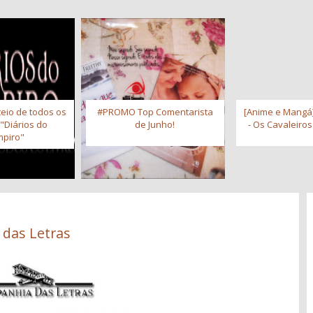
eio de todos os
#PROMO Top Comentarista
[Anime e Mangá]
 "Diários do
de Junho!
- Os Cavaleiro
piro"
 das Letras