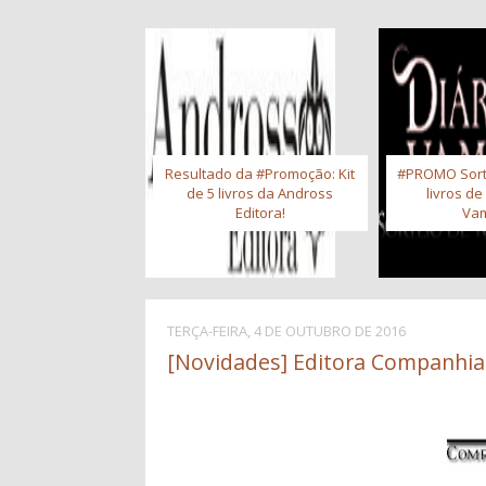
Resultado da #Promoção: Kit
#PROMO Sort
de 5 livros da Andross
livros de
Editora!
Vam
TERÇA-FEIRA, 4 DE OUTUBRO DE 2016
[Novidades] Editora Companhia