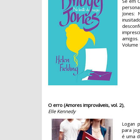
Se em O 
persona
Jones: 
inusit
desconf
impres
amigos.
Volume 
O erro (Amores improváveis, vol. 2)
,
Elle Kennedy
Logan p
para jog
é uma da