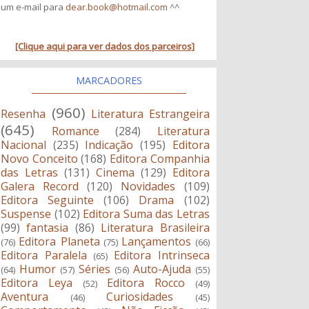
um e-mail para
dear.book@hotmail.com
^^
[Clique aqui para ver dados dos parceiros]
MARCADORES
(960)
Resenha
Literatura Estrangeira
(645)
Romance
(284)
Literatura
Nacional
(235)
Indicação
(195)
Editora
Novo Conceito
(168)
Editora Companhia
das Letras
(131)
Cinema
(129)
Editora
Galera Record
(120)
Novidades
(109)
Editora Seguinte
(106)
Drama
(102)
Suspense
(102)
Editora Suma das Letras
(99)
fantasia
(86)
Literatura Brasileira
Editora Planeta
Lançamentos
(76)
(75)
(66)
Editora Paralela
Editora Intrinseca
(65)
Humor
Séries
Auto-Ajuda
(64)
(57)
(56)
(55)
Editora Leya
Editora Rocco
(52)
(49)
Aventura
Curiosidades
(46)
(45)