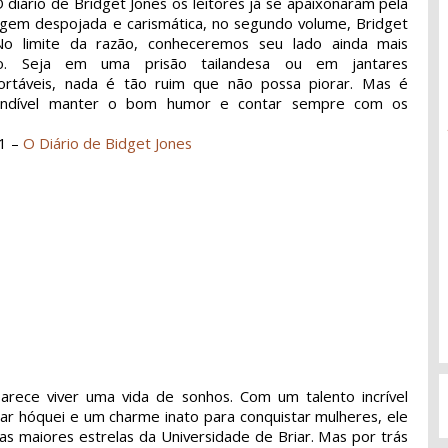
diário de Bridget Jones os leitores já se apaixonaram pela
gem despojada e carismática, no segundo volume, Bridget
No limite da razão, conheceremos seu lado ainda mais
ado. Seja em uma prisão tailandesa ou em jantares
ortáveis, nada é tão ruim que não possa piorar. Mas é
cindível manter o bom humor e contar sempre com os
1 –
O Diário de Bidget Jones
arece viver uma vida de sonhos. Com um talento incrível
ar hóquei e um charme inato para conquistar mulheres, ele
s maiores estrelas da Universidade de Briar. Mas por trás