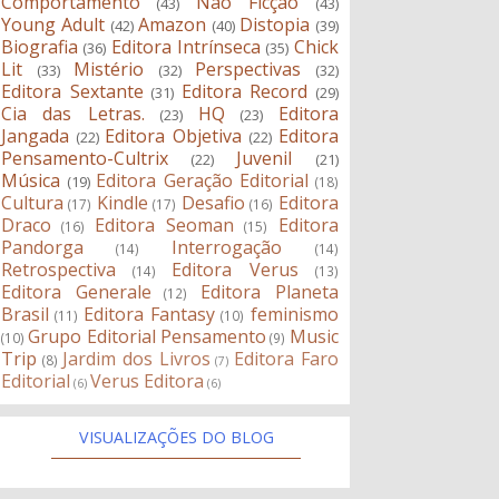
Comportamento
Não Ficção
(43)
(43)
Young Adult
Amazon
Distopia
(42)
(40)
(39)
Biografia
Editora Intrínseca
Chick
(36)
(35)
Lit
Mistério
Perspectivas
(33)
(32)
(32)
Editora Sextante
Editora Record
(31)
(29)
Cia das Letras.
HQ
Editora
(23)
(23)
Jangada
Editora Objetiva
Editora
(22)
(22)
Pensamento-Cultrix
Juvenil
(22)
(21)
Música
Editora Geração Editorial
(19)
(18)
Cultura
Kindle
Desafio
Editora
(17)
(17)
(16)
Draco
Editora Seoman
Editora
(16)
(15)
Pandorga
Interrogação
(14)
(14)
Retrospectiva
Editora Verus
(14)
(13)
Editora Generale
Editora Planeta
(12)
Brasil
Editora Fantasy
feminismo
(11)
(10)
Grupo Editorial Pensamento
Music
(10)
(9)
Trip
Jardim dos Livros
Editora Faro
(8)
(7)
Editorial
Verus Editora
(6)
(6)
VISUALIZAÇÕES DO BLOG