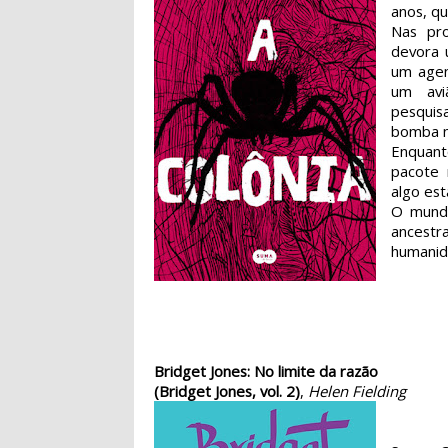
anos, qu
Nas pr
devora 
um agen
um avi
pesquis
bomba nu
Enquant
pacote 
algo est
O mundo
ancest
humanid
Bridget Jones: No limite da razão
(Bridget Jones, vol. 2)
,
Helen Fielding