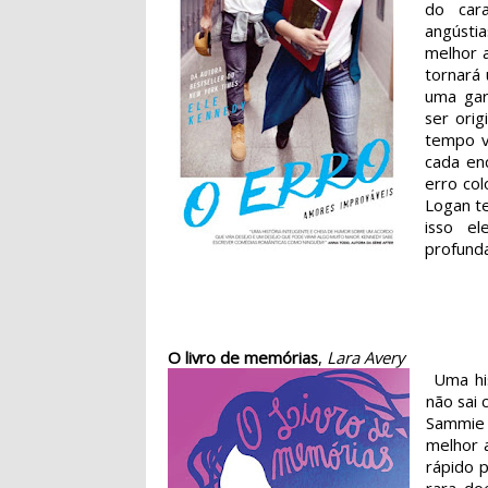
do cara
angústi
melhor a
tornará
uma gar
ser orig
tempo v
cada en
erro col
Logan te
isso e
profunda
O livro de memórias
,
Lara Avery
Uma his
não sai
Sammie 
melhor 
rápido 