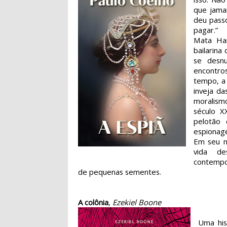
que jama
deu pass
pagar.”
Mata Har
bailarina
se desnu
encontr
tempo, a
inveja da
moralism
século X
pelotão 
espionag
Em seu n
vida de
contempo
de pequenas sementes.
A colônia
,
Ezekiel Boone
Uma his