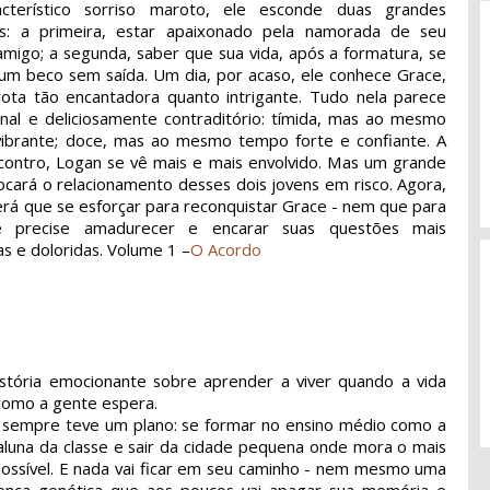
cterístico sorriso maroto, ele esconde duas grandes
as: a primeira, estar apaixonado pela namorada de seu
migo; a segunda, saber que sua vida, após a formatura, se
 um beco sem saída. Um dia, por acaso, ele conhece Grace,
ota tão encantadora quanto intrigante. Tudo nela parece
inal e deliciosamente contraditório: tímida, mas ao mesmo
ibrante; doce, mas ao mesmo tempo forte e confiante. A
contro, Logan se vê mais e mais envolvido. Mas um grande
ocará o relacionamento desses dois jovens em risco. Agora,
rá que se esforçar para reconquistar Grace - nem que para
le precise amadurecer e encarar suas questões mais
s e doloridas. Volume 1 –
O Acordo
tória emocionante sobre aprender a viver quando a vida
 como a gente espera.
sempre teve um plano: se formar no ensino médio como a
aluna da classe e sair da cidade pequena onde mora o mais
possível. E nada vai ficar em seu caminho - nem mesmo uma