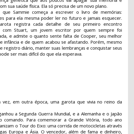
ença genética que aos poucos vai apagar sua memória e
om sua saúde física. Ela só precisa de um novo plano.
m que Sammie começa a escrever o livro de memórias:
es para ela mesma poder ler no futuro e jamais esquecer.
garota registra cada detalhe de seu primeiro encontro
o com Stuart, um jovem escritor por quem sempre foi
ada, e admite o quanto sente falta de Cooper, seu melhor
e infância e de quem acabou se afastando. Porém, mesmo
 registro diário, manter suas lembranças e conquistar seus
ode ser mais difícil do que ela esperava.
 vez, em outra época, uma garota que vivia no reino da
ganhou a Segunda Guerra Mundial, e a Alemanha e o Japão
o comando. Para comemorar a Grande Vitória, todo ano
anizam o Tour do Eixo: uma corrida de motocicletas através
igas Europa e Ásia. O vencedor, além de fama e dinheiro,