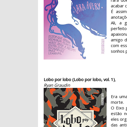
rara do
acabar c
É assi
anotaçõ
Ali, a 
perfeit
apaixon
amigo d
com esse
sonhos p
Lobo por lobo (Lobo por lobo, vol. 1)
,
Ryan Graudin
Era uma
morte.
O Eixo 
estão n
eles org
das ant