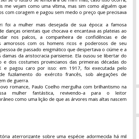
is me vejam como uma vítima, mas sim como alguém que
os com coragem e pagou sem medo o preço que precisava
i foi a mulher mais desejada de sua época: a famosa
 de danças orientais que chocava e encantava as plateias ao
dar nos palcos, a companheira de confidências e de
os amorosos com os homens ricos e poderosos de seu
 pessoa de passado enigmático que despertava o ciúme e a
s damas da aristocracia parisiense. Ela ousou se libertar do
o e dos costumes provincianos das primeiras décadas do
X e pagou caro por isso: em 1917, foi executada pelo
de fuzilamento do exército francês, sob alegações de
em de guerra.
ovo romance, Paulo Coelho mergulha com brilhantismo na
ssa mulher fantástica, revivendo-a para o leitor
râneo como uma lição de que as árvores mais altas nascem
tória aterrorizante sobre uma espécie adormecida há mil