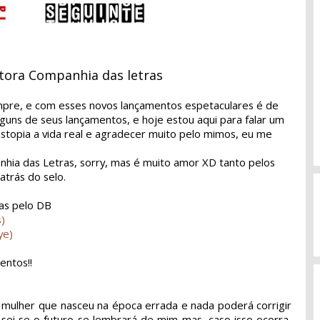
tora Companhia das letras
mpre, e com esses novos lançamentos espetaculares é de
lguns de seus lançamentos, e hoje estou aqui para falar um
istopia a vida real e agradecer muito pelo mimos, eu me
hia das Letras, sorry, mas é muito amor XD tanto pelos
atrás do selo.
tas pelo DB
)
ye)
entos!!
mulher que nasceu na época errada e nada poderá corrigir
 sei se o futuro se lembrará de mim mas, caso isso ocorra,