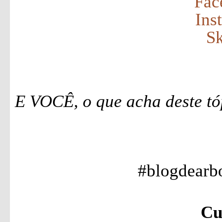
Fac
Ins
S
E VOCÊ, o que acha deste tó
#blogdearb
Cu