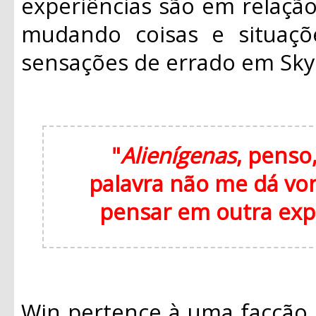
experiências são em relaçã
mudando coisas e situaçõ
sensações de errado em Sky
"
Alienígenas
, penso,
palavra não me dá von
pensar em outra expl
Win pertence à uma facção 