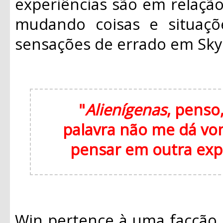
experiências são em relaçã
mudando coisas e situaçõ
sensações de errado em Sky
"
Alienígenas
, penso,
palavra não me dá von
pensar em outra expl
Win pertence à uma facção 