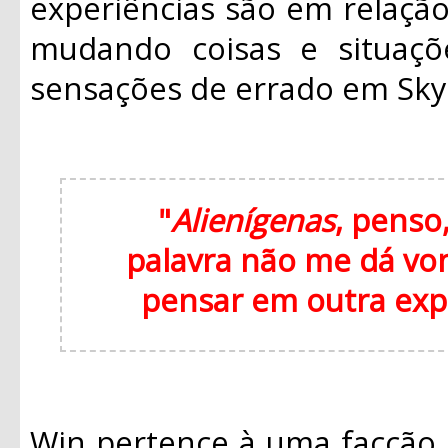
experiências são em relaçã
mudando coisas e situaçõ
sensações de errado em Sky
"
Alienígenas
, penso,
palavra não me dá von
pensar em outra expl
Win pertence à uma facção 