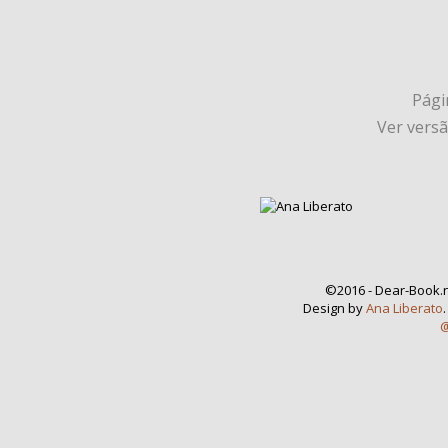
Págin
Ver vers
©2016 - Dear-Book.n
Design by
Ana Liberato
@