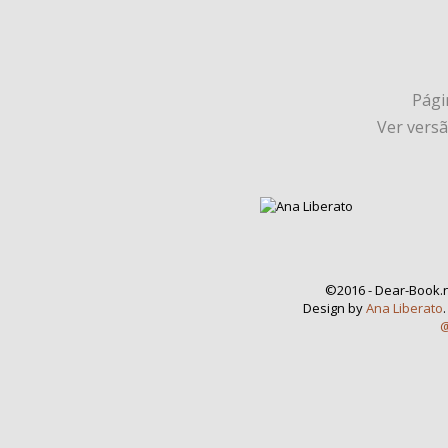
Págin
Ver vers
©2016 - Dear-Book.n
Design by
Ana Liberato
@