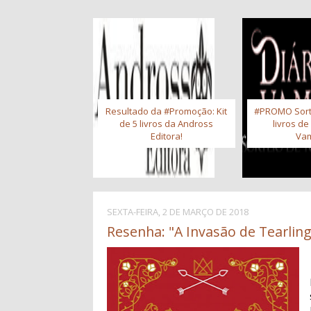
Resultado da #Promoção: Kit
#PROMO Sort
de 5 livros da Andross
livros de
Editora!
Vam
SEXTA-FEIRA, 2 DE MARÇO DE 2018
Resenha: "A Invasão de Tearling