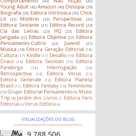
Comportamento
Não Ficção
(43)
(43)
Young Adult
Amazon
Distopia
(42)
(40)
(39)
Biografia
Editora Intrínseca
Chick
(36)
(35)
Lit
Mistério
Perspectivas
(33)
(32)
(32)
Editora Sextante
Editora Record
(31)
(29)
Cia das Letras.
HQ
Editora
(23)
(23)
Jangada
Editora Objetiva
Editora
(22)
(22)
Pensamento-Cultrix
Juvenil
(22)
(21)
Música
Editora Geração Editorial
(19)
(18)
Cultura
Kindle
Desafio
Editora
(17)
(17)
(16)
Draco
Editora Seoman
Editora
(16)
(15)
Pandorga
Interrogação
(14)
(14)
Retrospectiva
Editora Verus
(14)
(13)
Editora Generale
Editora Planeta
(12)
Brasil
Editora Fantasy
feminismo
(11)
(10)
Grupo Editorial Pensamento
Music
(10)
(9)
Trip
Jardim dos Livros
Editora Faro
(8)
(7)
Editorial
Verus Editora
(6)
(6)
VISUALIZAÇÕES DO BLOG
9,788,506