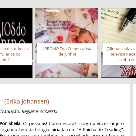
eio de todos os
#PROMO Top Comentarista
[Minhas palavra
 "Diários do
de Junho!
televisão ac
piro"
minha inf
" (Erika Johansen)
Tradução: Regiane Winarski
Por Sheila
: Oi pessoas! Como estão? Trago a vocês hoje o
segundo livro da trilogia iniciada com "A Rainha de Tearling".
Esse primeiro livro também foi resenhado aqui no blog, e