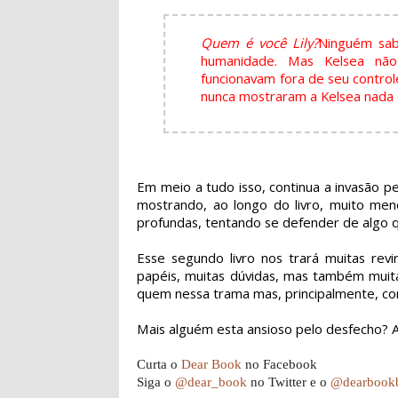
Quem é você Lily?
Ninguém sab
humanidade. Mas Kelsea não p
funcionavam fora de seu control
nunca mostraram a Kelsea nada q
Em meio a tudo isso, continua a invasão 
mostrando, ao longo do livro, muito me
profundas, tentando se defender de algo 
Esse segundo livro nos trará muitas revi
papéis, muitas dúvidas, mas também mui
quem nessa trama mas, principalmente, c
Mais alguém esta ansioso pelo desfecho? A
Curta o
Dear Book
no Facebook
Siga o
@dear_book
no Twitter e o
@dearbook