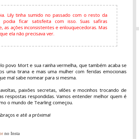
ia. Lily tinha sumido no passado com o resto da
odia ficar satisfeita com isso. Suas safiras
e, as ações inconsistentes e enlouquecedoras. Mas
ue ela não precisava ver.
pelo povo Mort e sua rainha vermelha, que também acaba se
nos uma tirana e mais uma mulher com feridas emocionais
que mal sabe nomear para si mesma.
ravoltas, paixões secretas, vilões e mocinhos trocando de
tas respostas respondidas. Vamos entender melhor quem é
omo o mundo de Tearling começou.
braços e até a próxima!
br
no Insta