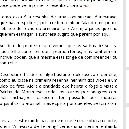
você pode ver a primeira resenha clicando
aqui
.
Como essa é a resenha de uma continuação, é inevitável
que hajam spoilers, pois costumo iniciar falando um pouco
sobre o desfecho do primeiro livro. Assim, àqueles que não
querem estragar a surpresa sugiro que parem por aqui.
Ao final do primeiro livro, vemos que as safiras de Kelsea
não só lhe conferem dons premonitórios, mas também um
incrível poder, que a mesma esta longe de compreender ou
controlar.
Descobrir o traidor foi algo bastante doloroso, até por que,
como eu disse na primeira resenha, nenhum dos vilões é um
vilão de fato. Afora a entidade que habita o fogo e visita a
Rainha de Mortmese, todos os outros personagens com
más inclinações parecem ter passado por rupturas
o justificar o ato mal, mas explica por que eles se tornaram
a está se esforçando para provar que é uma soberana forte,
e, em "A Invasão de Teraling" vemos uma menina tentando