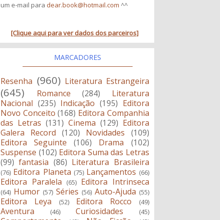
um e-mail para
dear.book@hotmail.com
^^
[Clique aqui para ver dados dos parceiros]
MARCADORES
(960)
Resenha
Literatura Estrangeira
(645)
Romance
(284)
Literatura
Nacional
(235)
Indicação
(195)
Editora
Novo Conceito
(168)
Editora Companhia
das Letras
(131)
Cinema
(129)
Editora
Galera Record
(120)
Novidades
(109)
Editora Seguinte
(106)
Drama
(102)
Suspense
(102)
Editora Suma das Letras
(99)
fantasia
(86)
Literatura Brasileira
Editora Planeta
Lançamentos
(76)
(75)
(66)
Editora Paralela
Editora Intrinseca
(65)
Humor
Séries
Auto-Ajuda
(64)
(57)
(56)
(55)
Editora Leya
Editora Rocco
(52)
(49)
Aventura
Curiosidades
(46)
(45)