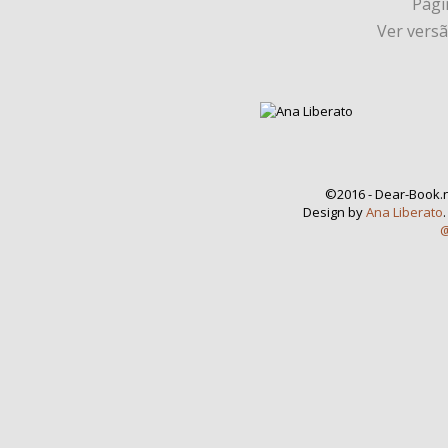
Págin
Ver vers
©2016 - Dear-Book.n
Design by
Ana Liberato
@