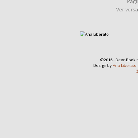
Págin
Ver vers
©2016 - Dear-Book.n
Design by
Ana Liberato
@