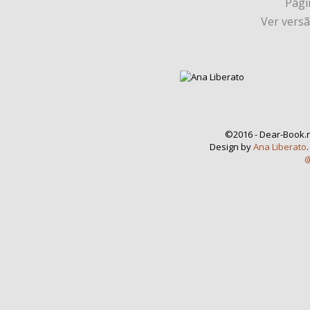
Págin
Ver vers
©2016 - Dear-Book.n
Design by
Ana Liberato
@