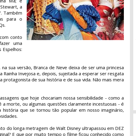
nha Má; e
Stewart, a
o". Também
as para o
Qs.
 com conto
 fazer uma
s Espelhos:
ue, na sua versão, Branca de Neve deixa de ser uma princesa
 Rainha Invejosa e, depois, sujeitada a esperar ser resgata
a protagonista de sua história e de sua vida. Não mais mera
assagens que hoje chocariam nossa sensibilidade - como a
é a morte, ou algumas questões claramente incestuosas - é
 história que se tornou tão popular em nosso imaginário,
sidades.
nto do longa metragem de Walt Disney ultrapassou em DEZ
ginal? E que por muito tempo o filme ficou conhecido como