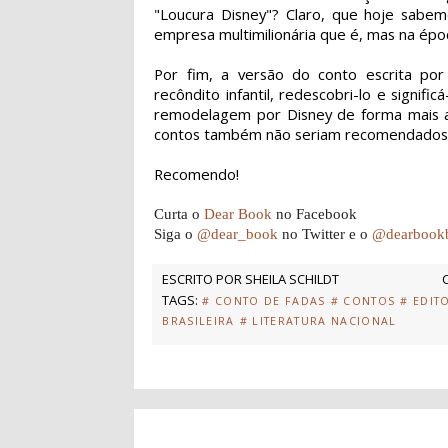
"Loucura Disney"? Claro, que hoje sabe
empresa multimilionária que é, mas na époc
Por fim, a versão do conto escrita por C
recôndito infantil, redescobri-lo e signif
remodelagem por Disney de forma mais abe
contos também não seriam recomendados ao
Recomendo!
Curta o
Dear Book
no Facebook
Siga o
@dear_book
no Twitter e o
@dearbook
ESCRITO POR
SHEILA SCHILDT
TAGS:
# CONTO DE FADAS
# CONTOS
# EDIT
BRASILEIRA
# LITERATURA NACIONAL