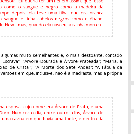
 pensou: "Eu queria ter um neném assim, que fosse
ho como o sangue e negro como a madeira da
mpo depois, ela teve uma filha, que era branca
 sangue e tinha cabelos negros como o ébano.
e Neve, mas, quando ela nasceu, a rainha morreu.
- algumas muito semelhantes e, o mais destoante, contado
Escrava"; "Árvore-Dourada e Árvore-Prateada"; "Maria, a
xão de Cristal"; "A Morte dos Sete Anões"; "A Fábula da
 versões em que, inclusive, não é a madrasta, mas a própria
ma esposa, cujo nome era Árvore de Prata, e uma
Ouro. Num certo dia, entre outros dias, Árvore de
 uma ravina em que havia uma fonte, e dentro da