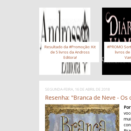
Resultado da #Promoção: Kit
#PROMO Sort
de 5 livros da Andross
livros de
Editora!
Vam
SEGUNDA-FEIRA, 16 DE ABRIL DE 2018
Resenha: "Branca de Neve - Os c
Por
vo
mui
con
Bra