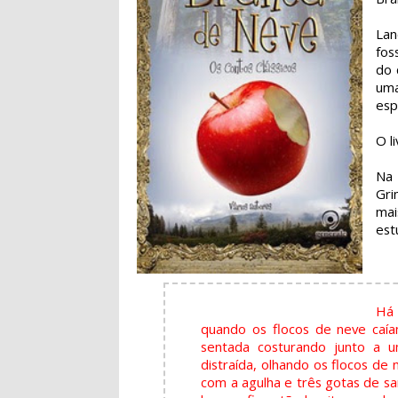
Lan
fos
do 
uma
esp
O l
Na 
Gri
mai
est
Há 
quando os flocos de neve caí
sentada costurando junto a u
distraída, olhando os flocos de
com a agulha e três gotas de s