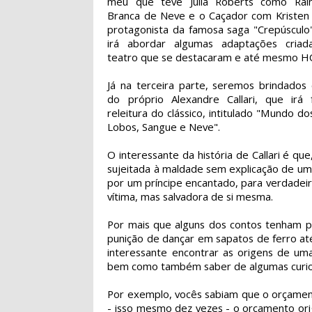
meu que teve Julia Roberts como Rai
Branca de Neve e o Caçador com Kristen 
protagonista da famosa saga "Crepúscul
irá abordar algumas adaptações criad
teatro que se destacaram e até mesmo H
Já na terceira parte, seremos brindados
do próprio Alexandre Callari, que irá
releitura do clássico, intitulado "Mundo do
Lobos, Sangue e Neve".
O interessante da história de Callari é q
sujeitada à maldade sem explicação de uma
por um príncipe encantado, para verdadeir
vítima, mas salvadora de si mesma.
Por mais que alguns dos contos tenham p
punição de dançar em sapatos de ferro at
interessante encontrar as origens de uma
bem como também saber de algumas curio
Por exemplo, vocês sabiam que o orçame
- isso mesmo dez vezes - o orçamento ori