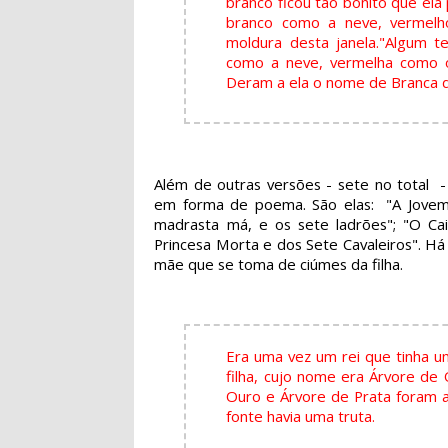
branco ficou tão bonito que ela
branco como a neve, vermel
moldura desta janela."
Algum te
como a neve, vermelha como o
Deram a ela o nome de Branca d
Além de outras versões - sete no total 
em forma de poema. São elas: "A Jovem 
madrasta má, e os sete ladrões"; "O Cai
Princesa Morta e dos Sete Cavaleiros". Há
mãe que se toma de ciúmes da filha.
Era uma vez um rei que tinha u
filha, cujo nome era Árvore de 
Ouro e Árvore de Prata foram a
fonte havia uma truta.