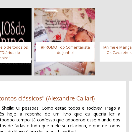
eio de todos os
#PROMO Top Comentarista
[Anime e Mangá]
 "Diários do
de Junho!
- Os Cavaleiro
piro"
ontos clássicos" (Alexandre Callari)
 Sheila
: Oi pessoas! Como estão todos e tod@s? Trago a
cês hoje a resenha de um livro que eu queria ler a
tooooo tempo! Já confesso que adoooroo esse mundo dos
tos de fadas e tudo que a ele se relaciona, e que de todos
nca de Neve é um dos meus favoritos!