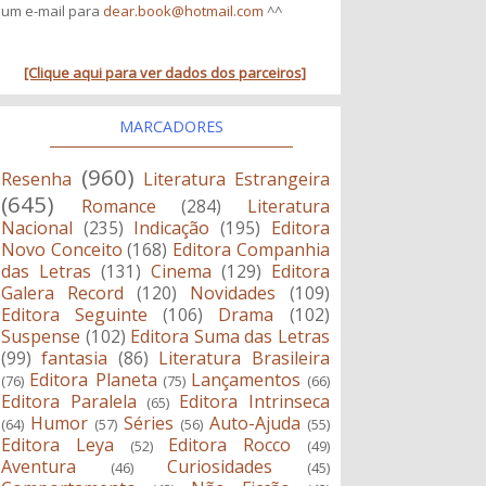
um e-mail para
dear.book@hotmail.com
^^
[Clique aqui para ver dados dos parceiros]
MARCADORES
(960)
Resenha
Literatura Estrangeira
(645)
Romance
(284)
Literatura
Nacional
(235)
Indicação
(195)
Editora
Novo Conceito
(168)
Editora Companhia
das Letras
(131)
Cinema
(129)
Editora
Galera Record
(120)
Novidades
(109)
Editora Seguinte
(106)
Drama
(102)
Suspense
(102)
Editora Suma das Letras
(99)
fantasia
(86)
Literatura Brasileira
Editora Planeta
Lançamentos
(76)
(75)
(66)
Editora Paralela
Editora Intrinseca
(65)
Humor
Séries
Auto-Ajuda
(64)
(57)
(56)
(55)
Editora Leya
Editora Rocco
(52)
(49)
Aventura
Curiosidades
(46)
(45)