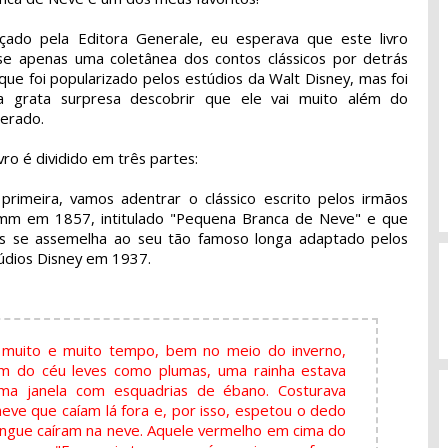
çado pela Editora Generale, eu esperava que este livro
se apenas uma coletânea dos contos clássicos por detrás
que foi popularizado pelos estúdios da Walt Disney, mas foi
 grata surpresa descobrir que ele vai muito além do
erado.
ivro é dividido em três partes:
primeira, vamos adentrar o clássico escrito pelos irmãos
mm em 1857, intitulado "Pequena Branca de Neve" e que
s se assemelha ao seu tão famoso longa adaptado pelos
údios Disney em 1937.
muito e muito tempo, bem no meio do inverno,
am do céu leves como plumas, uma rainha estava
ma janela com esquadrias de ébano. Costurava
 neve que caíam lá fora e, por isso, espetou o dedo
angue caíram na neve. Aquele vermelho em cima do