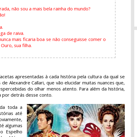
rada, não sou a mais bela rainha do mundo?
ão!
a.
ga de raiva.
nunca mais ficaria boa se não conseguisse comer o
Ouro, sua filha.
acetas apresentadas à cada história pela cultura da qual se
de Alexandre Callari, que vão elucidar muitas nuances que,
ercebidas do olhar menos atento. Para além da história,
a por detrás desse conto.
ada toda a
stórias até
bviamente,
até algumas
o Espelho