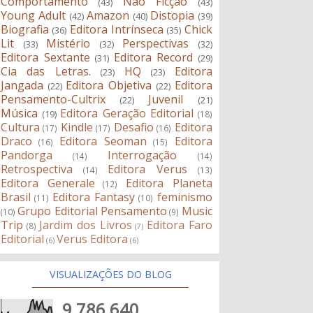
Comportamento
Não Ficção
(43)
(43)
Young Adult
Amazon
Distopia
(42)
(40)
(39)
Biografia
Editora Intrínseca
Chick
(36)
(35)
Lit
Mistério
Perspectivas
(33)
(32)
(32)
Editora Sextante
Editora Record
(31)
(29)
Cia das Letras.
HQ
Editora
(23)
(23)
Jangada
Editora Objetiva
Editora
(22)
(22)
Pensamento-Cultrix
Juvenil
(22)
(21)
Música
Editora Geração Editorial
(19)
(18)
Cultura
Kindle
Desafio
Editora
(17)
(17)
(16)
Draco
Editora Seoman
Editora
(16)
(15)
Pandorga
Interrogação
(14)
(14)
Retrospectiva
Editora Verus
(14)
(13)
Editora Generale
Editora Planeta
(12)
Brasil
Editora Fantasy
feminismo
(11)
(10)
Grupo Editorial Pensamento
Music
(10)
(9)
Trip
Jardim dos Livros
Editora Faro
(8)
(7)
Editorial
Verus Editora
(6)
(6)
VISUALIZAÇÕES DO BLOG
9,786,640